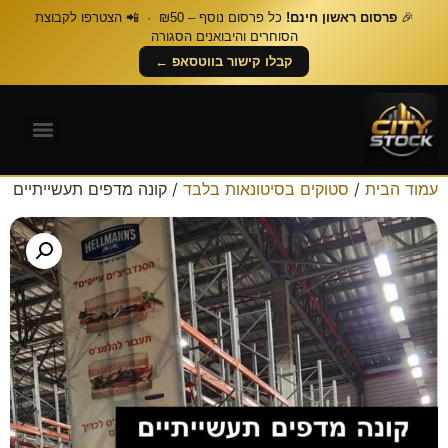
🎉
פרסום ראשון חינם!
כל פרסום נוסף – ₪50 · 📲 הצטרפו לקבוצת
הסוחרים והיבואנים הסגורה
קבלו קישור בווטסאפ ←
עמוד הבית
/
סטוקים בסיטונאות בלבד
/ קונה מדפים תעשייתיים