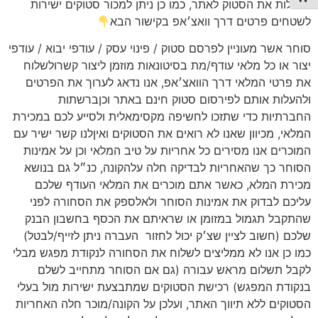
להעלות את הסטוק לאתר, כמו כן ניתן למכור סטוקים ישירות
לשטחים פרטים דרך וואצ׳אפ בקישור הבא
סוחר אשר מעוניין לפרסם סטוק / פינוי עסק / עודפי יבוא / עודפי
יצור או כל מלאי עודף/מת בסיטונאות מוזמן ליצור קשרולשלוח
את פרטי המלאי דרך הוואצ׳אפ, אנו נדאג לערוך את הפרטים
ולהעלות אותם לפירסום סטוק חינם באתר וכןברשתות
החברתיות כדי שתזכו לחשיפה מקסימאלית ולסייע לכם במכירת
המלאי, מכיוון שאנו לא רואים את הסטוקים ואיןלנו קשר ישיר עם
המוכרים אנו מסירים כל אחריות על טיב המלאי וכן על אמינות
הסוחר כך שהאחריות לבדיקה חלה עלהקונה, כנ״ל גם בנושא
מכירת המלא, כאשר אתם מוכרים את המלאי העודף שלכם
עליכם לבדוק את אמינות הסוחר ולאלספק את הסחורה לפני
שהתקבל תגמול במזומן או שראיתם את הכסף בחשבון הבנק
שלכם (חשוב לציין שצ׳ק יכול לחזור
העברה ניתן לזייף/לבטל)
כמו כן אנו לא ממליצים לשלוח את הסחורה לנקודת מפגש מבלי
לקבל תשלום מראש עבורה (גם אם הסוחר מתחייב לשלם
בנקודת המפגש) רכישת הסטוקים שמתבצעת ישירות מול בעלי
הסטוקים ללא תיווך האתר, ועלכן על הקונה/מוכר חלה האחריות