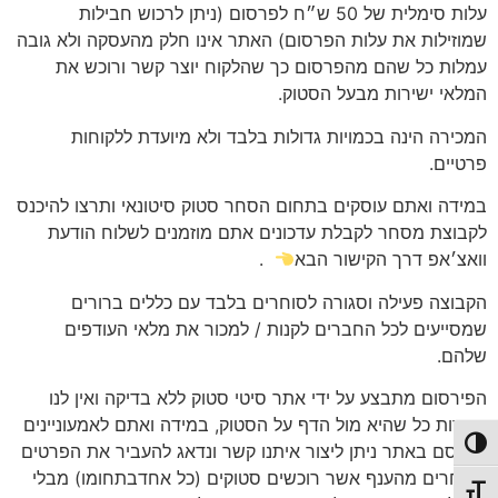
עלות סימלית של 50 ש״ח לפרסום (ניתן לרכוש חבילות
שמוזילות את עלות הפרסום) האתר אינו חלק מהעסקה ולא גובה
עמלות כל שהם מהפרסום כך שהלקוח יוצר קשר ורוכש את
המלאי ישירות מבעל הסטוק.
המכירה הינה בכמויות גדולות בלבד ולא מיועדת ללקוחות
פרטיים.
במידה ואתם עוסקים בתחום הסחר סטוק סיטונאי ותרצו להיכנס
לקבוצת מסחר לקבלת עדכונים אתם מוזמנים לשלוח הודעת
וואצ׳אפ דרך הקישור הבא
.
הקבוצה פעילה וסגורה לסוחרים בלבד עם כללים ברורים
שמסייעים לכל החברים לקנות / למכור את מלאי העודפים
שלהם.
הפירסום מתבצע על ידי אתר סיטי סטוק ללא בדיקה ואין לנו
הכירות כל שהיא מול הדף על הסטוק, במידה ואתם לאמעוניינים
פעל/כבה ניגודיות גבוהה
לפרסם באתר ניתן ליצור איתנו קשר ונדאג להעביר את הפרטים
לסוחרים מהענף אשר רוכשים סטוקים (כל אחדבתחומו) מבלי
תג גודל גופן