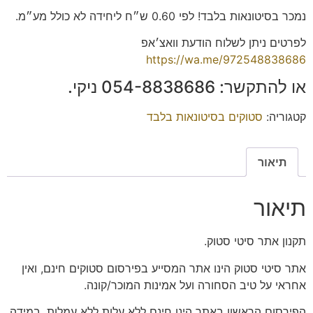
נמכר בסיטונאות בלבד! לפי 0.60 ש״ח ליחידה לא כולל מע״מ.
לפרטים ניתן לשלוח הודעת וואצ׳אפ
https://wa.me/972548838686
או להתקשר: 054-8838686 ניקי.
קטגוריה:
סטוקים בסיטונאות בלבד
תיאור
תיאור
תקנון אתר סיטי סטוק.
אתר סיטי סטוק הינו אתר המסייע בפירסום סטוקים חינם, ואין
אחראי על טיב הסחורה ועל אמינות המוכר/קונה.
הפירסום הראשון באתר הינו חינם ללא עלות ללא עמלות. במידה