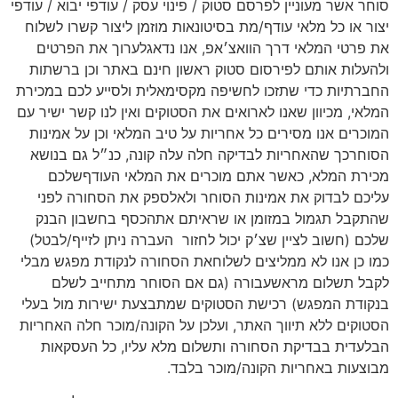
סוחר אשר מעוניין לפרסם סטוק / פינוי עסק / עודפי יבוא / עודפי
יצור או כל מלאי עודף/מת בסיטונאות מוזמן ליצור קשרו לשלוח
את פרטי המלאי דרך הוואצ׳אפ, אנו נדאגלערוך את הפרטים
ולהעלות אותם לפירסום סטוק ראשון חינם באתר וכן ברשתות
החברתיות כדי שתזכו לחשיפה מקסימאלית ולסייע לכם במכירת
המלאי, מכיוון שאנו לארואים את הסטוקים ואין לנו קשר ישיר עם
המוכרים אנו מסירים כל אחריות על טיב המלאי וכן על אמינות
הסוחרכך שהאחריות לבדיקה חלה עלה קונה, כנ״ל גם בנושא
מכירת המלא, כאשר אתם מוכרים את המלאי העודףשלכם
עליכם לבדוק את אמינות הסוחר ולאלספק את הסחורה לפני
שהתקבל תגמול במזומן או שראיתם אתהכסף בחשבון הבנק
שלכם (חשוב לציין שצ׳ק יכול לחזור
העברה ניתן לזייף/לבטל)
כמו כן אנו לא ממליצים לשלוחאת הסחורה לנקודת מפגש מבלי
לקבל תשלום מראשעבורה (גם אם הסוחר מתחייב לשלם
בנקודת המפגש) רכישת הסטוקים שמתבצעת ישירות מול בעלי
הסטוקים ללא תיווך האתר, ועלכן על הקונה/מוכר חלה האחריות
הבלעדית בבדיקת הסחורה ותשלום מלא עליו, כל העסקאות
מבוצעות באחריות הקונה/מוכר בלבד.