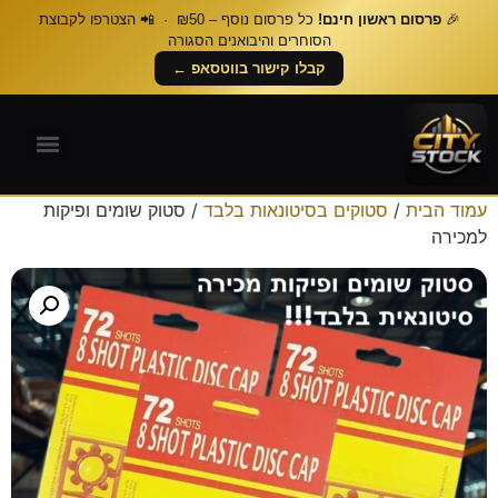
🎉
פרסום ראשון חינם!
כל פרסום נוסף – ₪50 · 📲 הצטרפו לקבוצת
הסוחרים והיבואנים הסגורה
קבלו קישור בווטסאפ ←
עמוד הבית
/
סטוקים בסיטונאות בלבד
/ סטוק שומים ופיקות
למכירה