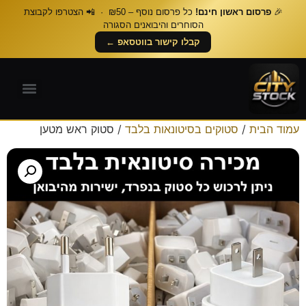
🎉
פרסום ראשון חינם!
כל פרסום נוסף – ₪50 · 📲 הצטרפו לקבוצת
הסוחרים והיבואנים הסגורה
קבלו קישור בווטסאפ ←
עמוד הבית
/
סטוקים בסיטונאות בלבד
/ סטוק ראש מטען