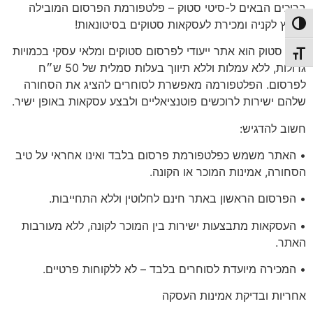
ברוכים הבאים ל-סיטי סטוק – פלטפורמת הפרסום המובילה
בארץ לקניה ומכירת לעסקאות סטוקים בסיטונאות!
פעל/כבה ניגודיות גבוהה
סיטי סטוק הוא אתר ייעודי לפרסום סטוקים ומלאי עסקי בכמויות
תג גודל גופן
גדולות, ללא עמלות וללא תיווך בעלות סמלית של 50 ש״ח
לפרסום. הפלטפורמה מאפשרת לסוחרים להציג את הסחורה
שלהם ישירות לרוכשים פוטנציאליים ולבצע עסקאות באופן ישיר.
חשוב להדגיש:
• האתר משמש כפלטפורמת פרסום בלבד ואינו אחראי על טיב
הסחורה, אמינות המוכר או הקונה.
• הפרסום הראשון באתר
חינם לחלוטין
וללא התחייבות.
• העסקאות מתבצעות ישירות בין המוכר לקונה, ללא מעורבות
האתר.
•
המכירה מיועדת לסוחרים בלבד
– לא ללקוחות פרטיים.
אחריות
ובדיקת אמינות העסקה