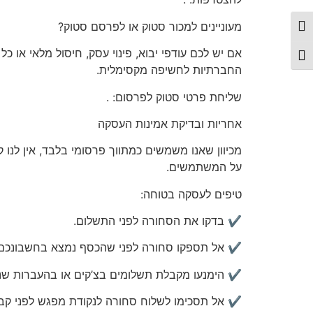
מעוניינים
למכור סטוק או לפרסם סטוק?
פעל/כבה ניגודיות גבוהה
אם יש לכם
עודפי יבוא, פינוי עסק, חיסול מלאי או כ
תג גודל גופן
החברתיות לחשיפה מקסימלית.
שליחת פרטי סטוק לפרסום:
.
אחריות
ובדיקת אמינות העסקה
מכיוון שאנו משמשים כמתווך פרסומי בלבד, אין לנו 
על המשתמשים.
טיפים לעסקה בטוחה:
✔️ בדקו את הסחורה לפני התשלום.
✔️ אל תספקו סחורה לפני שהכסף נמצא בחשבונכם.
✔️ הימנעו מקבלת תשלומים בצ’קים או בהעברות שני
✔️ אל תסכימו לשלוח סחורה לנקודת מפגש לפני קב