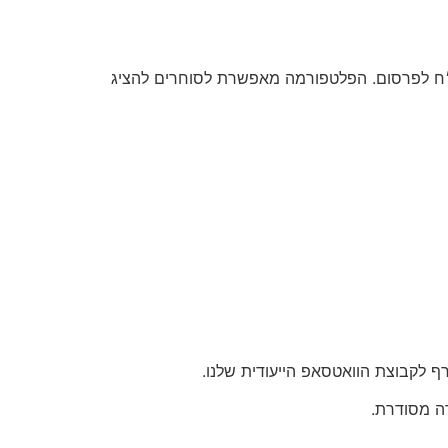
הוא אתר ייעודי לפרסום סטוקים ומלאי עסקי בכמויות גדולות, ללא עמלות וללא תיווך בעלות סמלית של 50 ש״ח לפרסום. הפלטפורמה מאפשרת לסוחרים להציג
 לקבוצת הוואטסאפ הייעודית שלנו.
ה מסודרת.