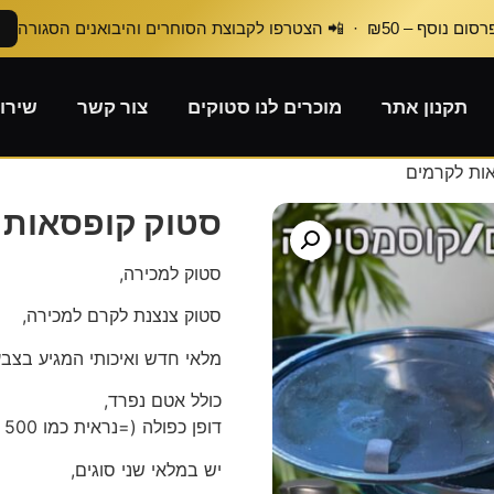
₪50 · 📲 הצטרפו לקבוצת הסוחרים והיבואנים הסגורה
תקנון אתר
מוכרים לנו סטוקים
צור קשר
שירו
ות לקרמים
סטוק קופסאות 
סטוק למכירה,
סטוק צנצנת לקרם למכירה,
מלאי חדש ואיכותי המגיע בצבע
כולל אטם נפרד,
דופן כפולה (=נראית כמו 500 מ"ל, בפועל למילוי 200 מ"ל),
יש במלאי שני סוגים,