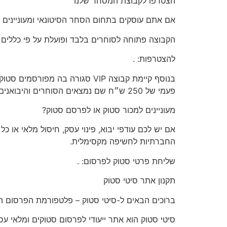
הצטרפו
לקבוצת המסחר שלנו
אם אתם עוסקים בתחום הסחר הסיטונאי ומעוניינים 
הקבוצה פתוחה
לסוחרים בלבד
ופועלת על פי כללים
להצטרפות:
.
בנוסף קיימת קבוצה VIP סגורה 
פעמי של 250 ש״ח שם נמצאים הסוחרים והיבואנים הגדולים לפרטים וכניסה לקבוצה שילחו הודעה דרך הקישור הבא >>
מעוניינים
למכור סטוק או לפרסם סטוק?
אם יש לכם
עודפי יבוא, פינוי עסק, חיסול מלאי או כ
החברתיות לחשיפה מקסימלית.
שליחת פרטי סטוק לפרסום:
.
תקנון
אתר סיטי סטוק
ברוכים הבאים ל-סיטי סטוק – פלטפורמת הפרסום המ