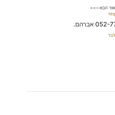
ישור הבא—>>
ht
לבד