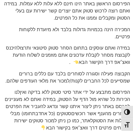
הפירסום הראשון באתר הינו חינם ללא עלות ללא עמלות. במידה
ואתם רוצה לרכוש סטוק אתם יוצרים קשר ישירות עם בעלי
הסטוק ומקבלים וממנו את כל הפרטים.
המכירה הינה בכמויות גדולות בלבד ולא מיועדת ללקוחות
פרטיים.
במידה ואתם עוסקים בתחום הסחר סטוק סיטונאי ותרצולהיכנס
לקבוצת מסחר לקבלת עדכונים אתם מוזמנים לשלוח הודעת
וואצ׳אפ דרך הקישור הבא
.
הקבוצה פעילה וסגורה לסוחרים בלבד עם כללים ברורים
שמסייעים לכל החברים לקנות/למכור את מלאי העודפים שלהם.
הפירסום מתבצע על ידי אתר סיטי סטוק ללא בדיקה ואיןלנו
הכירות כל שהיא מול הדף על הסטוק, במידה ואתם לא מעוניינים
לפרסם באתר ניתן ליצור איתנו קשר ונדאג להעביר את הפרטים
לסוחרים מהענף אשר רוכשיםסטוקים (כל אחדבתחומו) מבלי
פעל/כבה ניגודיות גבוהה
להעלות את הסטוקלאתר, כמו כן ניתן למכור סטוקים ישירות
תג גודל גופן
לשטחים פרטים דרך וואצ׳אפ בקישור הבא