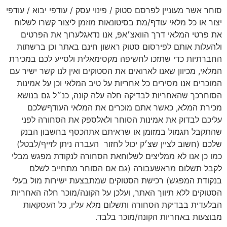
סוחר אשר מעוניין לפרסם סטוק / פינוי עסק / עודפי יבוא / עודפי
יצור או כל מלאי עודף/מת בסיטונאות מוזמן ליצור קשרו לשלוח
את פרטי המלאי דרך הוואצ׳אפ, אנו נדאגלערוך את הפרטים
ולהעלות אותם לפירסום סטוק ראשון חינם באתר וכן ברשתות
החברתיות כדי שתזכו לחשיפה מקסימאלית ולסייע לכם במכירת
המלאי, מכיוון שאנו לארואים את הסטוקים ואין לנו קשר ישיר עם
המוכרים אנו מסירים כל אחריות על טיב המלאי וכן על אמינות
הסוחרכך שהאחריות לבדיקה חלה עלה קונה, כנ״ל גם בנושא
מכירת המלא, כאשר אתם מוכרים את המלאי העודףשלכם
עליכם לבדוק את אמינות הסוחר ולאלספק את הסחורה לפני
שהתקבל תגמול במזומן או שראיתם אתהכסף בחשבון הבנק
שלכם (חשוב לציין שצ׳ק יכול לחזור
העברה ניתן לזייף/לבטל)
כמו כן אנו לא ממליצים לשלוחאת הסחורה לנקודת מפגש מבלי
לקבל תשלום מראשעבורה (גם אם הסוחר מתחייב לשלם
בנקודת המפגש) רכישת הסטוקים שמתבצעת ישירות מול בעלי
הסטוקים ללא תיווך האתר, ועלכן על הקונה/מוכר חלה האחריות
הבלעדית בבדיקת הסחורה ותשלום מלא עליו, כל העסקאות
מבוצעות באחריות הקונה/מוכר בלבד.