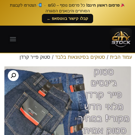
פרסום ראשון חינם!
כל פרסום נוסף – ₪50 ·
הצטרפו לקבוצת
הסוחרים והיבואנים הסגורה
קבלו קישור בווטסאפ ←
עמוד הבית
/
סטוקים בסיטונאות בלבד
/ סטוק פייר קרדן