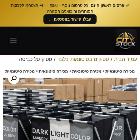
🎉
פרסום ראשון חינם!
כל פרסום נוסף – ₪50 · 📲 הצטרפו לקבוצת
הסוחרים והיבואנים הסגורה
קבלו קישור בווטסאפ ←
עמוד הבית
/
סטוקים בסיטונאות בלבד
/ סטוק סל כביסה