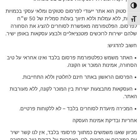
פעל/כבה ניגודיות גבוהה
סיטי סטוק הוא אתר ייעודי לפרסום סטוקים ומלאי עסקי בכמויות
גדולות, ללא עמלות וללא תיווך בעלות סמלית של 50 ש״ח
תג גודל גופן
לפרסום. הפלטפורמה מאפשרת לסוחרים להציג את הסחורה
שלהם ישירות לרוכשים פוטנציאליים ולבצע עסקאות באופן ישיר.
חשוב להדגיש:
• האתר משמש כפלטפורמת פרסום בלבד ואינו אחראי על טיב
הסחורה, אמינות המוכר או הקונה.
• הפרסום הראשון באתר
חינם לחלוטין
וללא התחייבות.
• העסקאות מתבצעות ישירות בין המוכר לקונה, ללא מעורבות
האתר.
•
המכירה מיועדת לסוחרים בלבד
– לא ללקוחות פרטיים.
אחריות
ובדיקת אמינות העסקה
מכיוון שאנו משמשים כמתווך פרסומי בלבד, אין לנו קשר ישיר
עם המוכרים או הקונים. לכן, האחריות על בדיקת טיב הסחורה