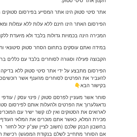
תקנון אתר סיטי סטוק.
אתר סיטי סטוק הינו אתר המסייע בפירסום סטוקים חי
הפירסום האתר הינו חינם ללא עלות ללא עמלות ומא
המכירה הינה בכמויות גדולות בלבד ולא מיועדת ללקו
במידה ואתם עוסקים בתחום הסחר סטוק סיטונאי ות
הקבוצה פעילה וסגורה לסוחרים בלבד עם כללים ברו
הפירסום מתבצע על ידי אתר סיטי סטוק ללא בדיקה וא
להעביר את הפרטים לסוחרים מהענף אשר רוכשיםסטוק
בקישור הבא👇
סוחר אשר מעוניין לפרסם סטוק / פינוי עסק / עודפי 
נדאגלערוך את הפרטים ולהעלות אותם לפירסום סטוק
לארואים את הסטוקים ואין לנו קשר ישיר עם המוכרי
מכירת המלא, כאשר אתם מוכרים את המלאי העודףש
בחשבון הבנק שלכם (חשוב לציין שצ׳ק יכול לחזור
ה
אם הסוחר מתחייב לשלם בנקודת המפגש) רכישת הסט