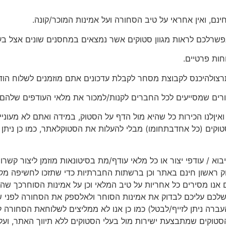
נם, ואין אחראי על טיב הסחורה ועל אמינות המוכר/קונה.
פשרלכם לראות מגוון סטוקים אשר נמצאים במחסנים שונים אצל בע
חות פרטיים.
רצולהיכנס לקבוצת מסחר לקבלת עדכונים אתם מוזמנים לשלוח הוד
רים שמסייעים לכל החברים לקנות/למכור את מלאי העודפים שלהם.
יןלנו הכירות כל שהיא מול הדף על הסטוק, במידה ואתם לא מעוניינ
ים (כל אחדבתחומו) מבלי להעלות את הסטוקלאתר, כמו כן ניתן ל
יבוא / עודפי יצור או כל מלאי עודף/מת בסיטונאות מוזמן ליצור קשר
 ראשון חינם באתר וכן ברשתות החברתיות כדי שתזכו לחשיפה מקסי
ם אנו מסירים כל אחריות על טיב המלאי וכן על אמינות הסוחרכך שה
לכם עליכם לבדוק את אמינות הסוחר ולאלספק את הסחורה לפני 
עברה ניתן לזייף/לבטל) כמו כן אנו לא ממליצים לשלוחאת הסחורה
וקים שמתבצעת ישירות מול בעלי הסטוקים ללא תיווך האתר, ועלכ