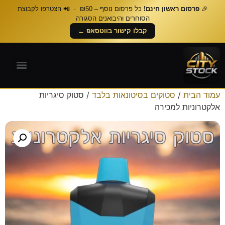
🎉
פרסום ראשון חינם!
כל פרסום נוסף – ₪50 · 📲 הצטרפו לקבוצת
הסוחרים והיבואנים הסגורה
קבלו קישור בווטסאפ ←
עמוד הבית
/
סטוקים בסיטונאות בלבד
/ סטוק סיגריות
אלקטרוניות למכירה