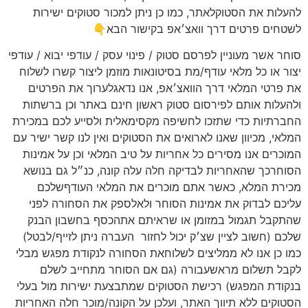
להעלות את הסטוקלאתר, כמו כן ניתן למכור סטוקים ישירות
לשטחים פרטים דרך וואצ׳אפ בקישור הבא👇
סוחר אשר מעוניין לפרסם סטוק / פינוי עסק / עודפי יבוא / עודפי
יצור או כל מלאי עודף/מת בסיטונאות מוזמן ליצור קשרו לשלוח
את פרטי המלאי דרך הוואצ׳אפ, אנו נדאגלערוך את הפרטים
ולהעלות אותם לפירסום סטוק ראשון חינם באתר וכן ברשתות
החברתיות כדי שתזכו לחשיפה מקסימאלית ולסייע לכם במכירת
המלאי, מכיוון שאנו לארואים את הסטוקים ואין לנו קשר ישיר עם
המוכרים אנו מסירים כל אחריות על טיב המלאי וכן על אמינות
הסוחרכך שהאחריות לבדיקה חלה עלה קונה, כנ״ל גם בנושא
מכירת המלא, כאשר אתם מוכרים את המלאי העודףשלכם
עליכם לבדוק את אמינות הסוחר ולאלספק את הסחורה לפני
שהתקבל תגמול במזומן או שראיתם אתהכסף בחשבון הבנק
שלכם (חשוב לציין שצ׳ק יכול לחזור
העברה ניתן לזייף/לבטל)
כמו כן אנו לא ממליצים לשלוחאת הסחורה לנקודת מפגש מבלי
לקבל תשלום מראשעבורה (גם אם הסוחר מתחייב לשלם
בנקודת המפגש) רכישת הסטוקים שמתבצעת ישירות מול בעלי
הסטוקים ללא תיווך האתר, ועלכן על הקונה/מוכר חלה האחריות