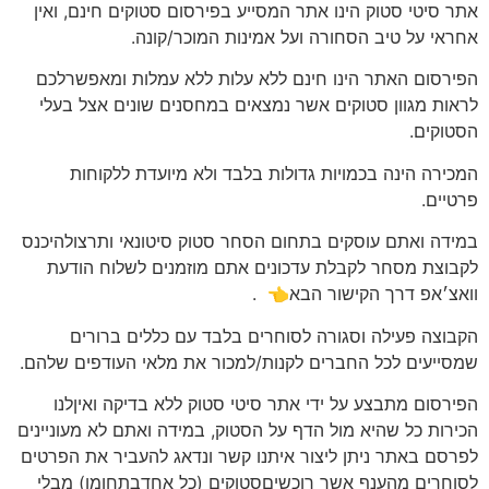
אתר סיטי סטוק הינו אתר המסייע בפירסום סטוקים חינם, ואין
אחראי על טיב הסחורה ועל אמינות המוכר/קונה.
הפירסום האתר הינו חינם ללא עלות ללא עמלות ומאפשרלכם
לראות מגוון סטוקים אשר נמצאים במחסנים שונים אצל בעלי
הסטוקים.
המכירה הינה בכמויות גדולות בלבד ולא מיועדת ללקוחות
פרטיים.
במידה ואתם עוסקים בתחום הסחר סטוק סיטונאי ותרצולהיכנס
לקבוצת מסחר לקבלת עדכונים אתם מוזמנים לשלוח הודעת
וואצ׳אפ דרך הקישור הבא👈
.
הקבוצה פעילה וסגורה לסוחרים בלבד עם כללים ברורים
שמסייעים לכל החברים לקנות/למכור את מלאי העודפים שלהם.
הפירסום מתבצע על ידי אתר סיטי סטוק ללא בדיקה ואיןלנו
הכירות כל שהיא מול הדף על הסטוק, במידה ואתם לא מעוניינים
לפרסם באתר ניתן ליצור איתנו קשר ונדאג להעביר את הפרטים
לסוחרים מהענף אשר רוכשיםסטוקים (כל אחדבתחומו) מבלי