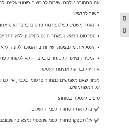
את הסחורה שלהם ישירות לרוכשים פוטנציאליים ולבצ
חשוב להדגיש:
פעל/כבה ניגודיות גבוהה
• האתר משמש כפלטפורמת פרסום בלבד ואינו אחראי
תג גודל גופן
• הפרסום הראשון באתר
חינם לחלוטין
וללא התחייבו
• העסקאות מתבצעות ישירות בין המוכר לקונה, ללא
•
המכירה מיועדת לסוחרים בלבד
– לא ללקוחות פרט
אחריות
ובדיקת אמינות העסקה
מכיוון שאנו משמשים כמתווך פרסומי בלבד, אין לנו 
על המשתמשים.
טיפים לעסקה בטוחה:
✔️ בדקו את הסחורה לפני התשלום.
✔️ אל תספקו סחורה לפני שהכסף נמצא בחשבונכם.