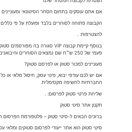
הצטרפו
לקבוצת המסחר שלנו
אם אתם עוסקים בתחום הסחר הסיטונאי ומעוניינים 
הקבוצה פתוחה
לסוחרים בלבד
ופועלת על פי כללים
להצטרפות:
.
בנוסף קיימת קבוצה VIP סגורה 
פעמי של 250 ש״ח שם נמצאים הסוחרים והיבואנים הגדולים לפרטים וכניסה לקבוצה שילחו הודעה דרך הקישור הבא >>
מעוניינים
למכור סטוק או לפרסם סטוק?
אם יש לכם
עודפי יבוא, פינוי עסק, חיסול מלאי או כ
החברתיות לחשיפה מקסימלית.
שליחת פרטי סטוק לפרסום:
.
תקנון
אתר סיטי סטוק
ברוכים הבאים ל-סיטי סטוק – פלטפורמת הפרסום המ