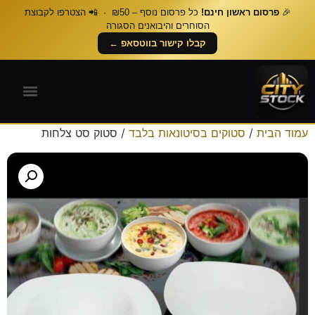
🎉
פרסום ראשון חינם!
כל פרסום נוסף – ₪50 · 📲 הצטרפו לקבוצת
הסוחרים והיבואנים הסגורה
קבלו קישור בווטסאפ ←
עמוד הבית
/
סטוקים בסיטונאות בלבד
/ סטוק סט צלחות