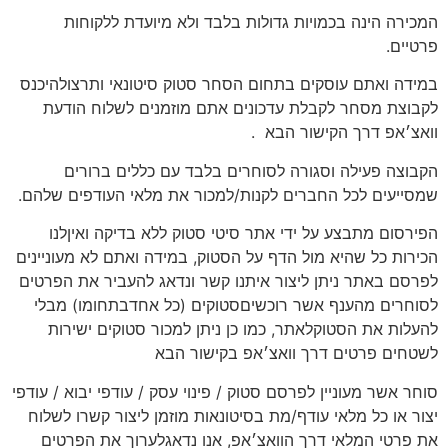
המכירה הינה בכמויות גדולות בלבד ולא מיועדת ללקוחות
פרטיים.
במידה ואתם עוסקים בתחום הסחר סטוק סיטונאי ותרצולהיכנס
לקבוצת מסחר לקבלת עדכונים אתם מוזמנים לשלוח הודעת
וואצ׳אפ דרך הקישור הבא
.
הקבוצה פעילה וסגורה לסוחרים בלבד עם כללים ברורים
שמסייעים לכל החברים לקנות/למכור את מלאי העודפים שלהם.
הפירסום מתבצע על ידי אתר סיטי סטוק ללא בדיקה ואיןלנו
הכירות כל שהיא מול הדף על הסטוק, במידה ואתם לא מעוניינים
לפרסם באתר ניתן ליצור איתנו קשר ונדאג להעביר את הפרטים
לסוחרים מהענף אשר רוכשיםסטוקים (כל אחדבתחומו) מבלי
להעלות את הסטוקלאתר, כמו כן ניתן למכור סטוקים ישירות
לשטחים פרטים דרך וואצ׳אפ בקישור הבא
סוחר אשר מעוניין לפרסם סטוק / פינוי עסק / עודפי יבוא / עודפי
יצור או כל מלאי עודף/מת בסיטונאות מוזמן ליצור קשרו לשלוח
את פרטי המלאי דרך הוואצ׳אפ, אנו נדאגלערוך את הפרטים