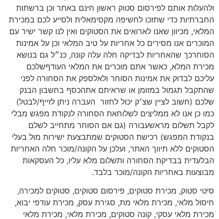
ולהעלות אותם לפירסום סטוק ראשון חינם באתר וכן ברשתות
החברתיות כדי שתזכו לחשיפה מקסימאלית ולסייע לכם במכירת
המלאי, מכיוון שאנו לארואים את הסטוקים ואין לנו קשר ישיר עם
המוכרים אנו מסירים כל אחריות על טיב המלאי וכן על אמינות
הסוחרכך שהאחריות לבדיקה חלה עלה קונה, כנ״ל גם בנושא
מכירת המלא, כאשר אתם מוכרים את המלאי העודףשלכם
עליכם לבדוק את אמינות הסוחר ולאלספק את הסחורה לפני
שהתקבל תגמול במזומן או שראיתם אתהכסף בחשבון הבנק
שלכם (חשוב לציין שצ׳ק יכול לחזור
העברה ניתן לזייף/לבטל)
כמו כן אנו לא ממליצים לשלוחאת הסחורה לנקודת מפגש מבלי
לקבל תשלום מראשעבורה (גם אם הסוחר מתחייב לשלם
בנקודת המפגש) רכישת הסטוקים שמתבצעת ישירות מול בעלי
הסטוקים ללא תיווך האתר, ועלכן על הקונה/מוכר חלה האחריות
הבלעדית בבדיקת הסחורה ותשלום מלא עליו, כל העסקאות
מבוצעות באחריות הקונה/מוכר בלבד.
סיטי סטוק, מכירת סטוקים, פירסום סטוקים, סטוקים למכירה,
חיסול מלאי, מכירת מלאי מת, סגירת עסק, מכירת עודפי יבוא,
מכירת מלאי עסקי, קונה סטוקים, מכירת מלאי, מכירת מלאי