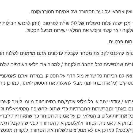
אין אחראי על טיב הסחורה ועל אמינות המוכר/קונה.
הפירסום הראשון באתר הינו בחינם ללא עלות, לאחר מכן ישנה עלות סימל
וח יוצר קשר ורוכש את המלאי ישירות מבעל הסטוק.
חות פרטיים.
רצו להיכנס לקבוצת מסחר לקבלת עדכונים אתם מוזמנים לשלוח הו
רים שמסייעים לכל החברים לקנות / למכור את מלאי העודפים שלהם
ין לנו הכירות כל שהיא מול הדף על הסטוק, במידה ואתם לאמעוניינ
קים (כל אחדבתחומו) מבלי להעלות את הסטוק לאתר, כמו כן ניתן
יבוא / עודפי יצור או כל מלאי עודף/מת בסיטונאות מוזמן ליצור קשר
ם באתר וכןברשתות החברתיות כדי שתזכו לחשיפה מקסימאלית ולסיי
 כל אחריות על טיב המלאי וכן על אמינות הסוחר כך שהאחריות לבד
בדוק את אמינות הסוחר ולאלספק את הסחורה לפני שהתקבל תגמו
יף/לבטל) כמו כן אנו לא ממליצים לשלוח את הסחורה לנקודת מפג