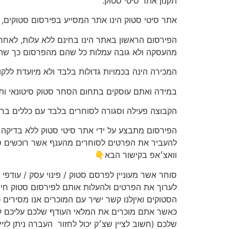
תקנון אתר סיטי סטוק.
אתר סיטי סטוק הינו אתר המסייע בפירסום סטוקים, ו
מהעסקה ולא גובה עמלות כל שהם מהפרסום כך שהלק
המכירה הינה בכמויות גדולות בלבד ולא מיועדת ללקו
במידה ואתם עוסקים בתחום הסחר סטוק סיטונאי ות
הקבוצה פעילה וסגורה לסוחרים בלבד עם כללים ברו
הפירסום מתבצע על ידי אתר סיטי סטוק ללא בדיקה וא
להעביר את הפרטים לסוחרים מהענף אשר רוכשים סטו
וואצ׳אפ בקישור הבא👇
סוחר אשר מעוניין לפרסם סטוק / פינוי עסק / עודפי 
לערוך את הפרטים ולהעלות אותם לפירסום סטוק חינ
הסטוקים ואיןלנו קשר ישיר עם המוכרים אנו מסירים
כאשר אתם מוכרים את המלאי העודף שלכם עליכם ל
שלכם (חשוב לציין שצ׳ק יכול לחזור
העברה ניתן לזי