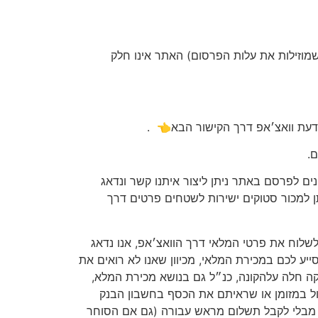
ית של 50 ש״ח לפרסום (ניתן לרכוש חבילות שמוזילות את עלות הפרסום) האתר אינו חלק
דעת וואצ׳אפ דרך הקישור הבא👈
.
.
ים לפרסם באתר ניתן ליצור איתנו קשר ונדאג
 למכור סטוקים ישירות לשטחים פרטים דרך
ולשלוח את פרטי המלאי דרך הוואצ׳אפ, אנו נדאג
ע לכם במכירת המלאי, מכיוון שאנו לא רואים את
יקה חלה עלהקונה, כנ״ל גם בנושא מכירת המלא,
ל במזומן או שראיתם את הכסף בחשבון הבנק
ש מבלי לקבל תשלום מראש עבורה (גם אם הסוחר