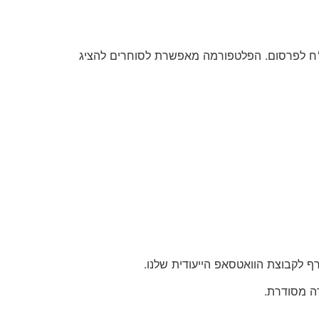
הוא אתר ייעודי לפרסום סטוקים ומלאי עסקי בכמויות גדולות, ללא עמלות וללא תיווך בעלות סמלית של 50 ש״ח לפרסום. הפלטפורמה מאפשרת לסוחרים להציג
 לקבוצת הוואטסאפ הייעודית שלנו.
ה מסודרת.