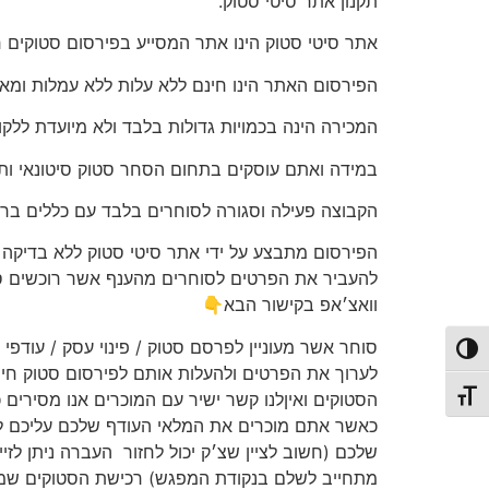
תקנון אתר סיטי סטוק.
אתר סיטי סטוק הינו אתר המסייע בפירסום סטוקים חי
הפירסום האתר הינו חינם ללא עלות ללא עמלות ומא
המכירה הינה בכמויות גדולות בלבד ולא מיועדת ללקו
במידה ואתם עוסקים בתחום הסחר סטוק סיטונאי ות
הקבוצה פעילה וסגורה לסוחרים בלבד עם כללים ברו
הפירסום מתבצע על ידי אתר סיטי סטוק ללא בדיקה וא
להעביר את הפרטים לסוחרים מהענף אשר רוכשים סטו
וואצ׳אפ בקישור הבא👇
סוחר אשר מעוניין לפרסם סטוק / פינוי עסק / עודפי 
פעל/כבה ניגודיות גבוהה
לערוך את הפרטים ולהעלות אותם לפירסום סטוק חינ
הסטוקים ואיןלנו קשר ישיר עם המוכרים אנו מסירים
תג גודל גופן
כאשר אתם מוכרים את המלאי העודף שלכם עליכם ל
שלכם (חשוב לציין שצ׳ק יכול לחזור
העברה ניתן לזי
מתחייב לשלם בנקודת המפגש) רכישת הסטוקים שמתב