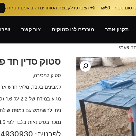
₪50 · 📲 הצטרפו לקבוצת הסוחרים והיבואנים הסגורה
תקנון אתר
מוכרים לנו סטוקים
צור קשר
שירו
חד פעמי
סטוק סדין חד פ
סטוק למכירה,
למבינים בלבד, מלאי חדש ארוז
מגיע במידה של 2.2 על 1.6 (סדין) ו 0.50 על 0.75 (ציפה).
ניתן להשתמש גם כמפת שולחן
נמכר בסיטונאות בלבד לפי 1.5 ש״ח לסט.
לפרטים: ‭054-4930930‬ בנציון.