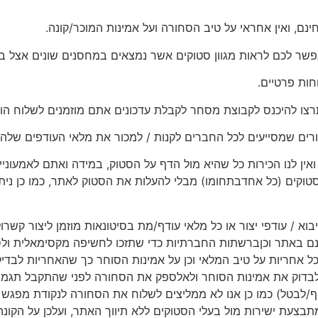
נם, ואין אחראי על טיב הסחורה ועל אמינות המוכר/קונה.
פשר לכם לראות מגוון סטוקים אשר נמצאים במחסנים שונים אצל בע
חות פרטיים.
רצו להיכנס לקבוצת מסחר לקבלת עדכונים אתם מוזמנים לשלוח הו
רים שמסייעים לכל החברים לקנות / למכור את מלאי העודפים שלהם
ין לנו הכירות כל שהיא מול הדף על הסטוק, במידה ואתם לאמעוניינ
קים (כל אחדבתחומו) מבלי להעלות את הסטוק לאתר, כמו כן ניתן
יבוא / עודפי יצור או כל מלאי עודף/מת בסיטונאות מוזמן ליצור קשר
ם באתר וכןברשתות החברתיות כדי שתזכו לחשיפה מקסימאלית ולסיי
 כל אחריות על טיב המלאי וכן על אמינות הסוחר כך שהאחריות לבד
בדוק את אמינות הסוחר ולאלספק את הסחורה לפני שהתקבל תגמו
יף/לבטל) כמו כן אנו לא ממליצים לשלוח את הסחורה לנקודת מפג
צעת ישירות מול בעלי הסטוקים ללא תיווך האתר, ועלכן על הקונ