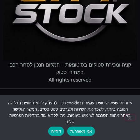
קניה ומכירת סטוקים בסיטונאות – המקום הנכון לסחר חכם
במחירי סטוק
All rights reserved
דף הבית
קטלוג הסטוקים
מוכרים לנו סטוק
שירותים לעסקים
אתר זה עושה שימוש בעוגיות (cookies) כדי להעניק לך את חוויית הגלישה
פינוי עסק שנסגר
מדריך סטוקים
שאלות ותשובות
אודות
הטובה ביותר, לשפר את השירות ולצרכים סטטיסטיים. המשך הגלישה
צור קשר
באתר מהווה הסכמה לשימוש בעוגיות. ניתן לקרוא עוד במדיניות הפרטיות
שלנו.
עקבו אחרינו:
אני מאשר/ת
דחייה