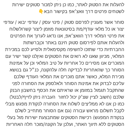
להעלות את הסטוק לאתר, כמו כן ניתן למכור סטוקים ישירות
לשטחים פרטים דרך וואצ׳אפ בקישור הבא👇
סוחר אשר מעוניין לפרסם סטוק / פינוי עסק / עודפי יבוא / עודפי
יצור או כל מלאי עודף/מת בסיטונאות מוזמן ליצור קשרולשלוח
את פרטי המלאי דרך הוואצ׳אפ, אנו נדאג לערוך את הפרטים
ולהעלות אותם לפירסום סטוק חינם באתר וכןברשתות
החברתיות כדי שתזכו לחשיפה מקסימאלית ולסייע לכם במכירת
המלאי, מכיוון שאנו לא רואים את הסטוקים ואיןלנו קשר ישיר עם
המוכרים אנו מסירים כל אחריות על טיב המלאי וכן על אמינות
הסוחר כך שהאחריות לבדיקה חלה עלהקונה, כנ״ל גם בנושא
מכירת המלא, כאשר אתם מוכרים את המלאי העודף שלכם
עליכם לבדוק את אמינות הסוחר ולאלספק את הסחורה לפני
שהתקבל תגמול במזומן או שראיתם את הכסף בחשבון הבנק
שלכם (חשוב לציין שצ׳ק יכול לחזור
העברה ניתן לזייף/לבטל)
כמו כן אנו לא ממליצים לשלוח את הסחורה לנקודת מפגש מבלי
לקבל תשלום מראש עבורה (גם אם הסוחר מתחייב לשלם
בנקודת המפגש) רכישת הסטוקים שמתבצעת ישירות מול בעלי
הסטוקים ללא תיווך האתר, ועלכן על הקונה/מוכר חלה האחריות