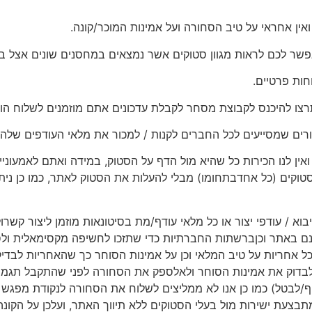
אין אחראי על טיב הסחורה ועל אמינות המוכר/קונה.
פשר לכם לראות מגוון סטוקים אשר נמצאים במחסנים שונים אצל בע
חות פרטיים.
רצו להיכנס לקבוצת מסחר לקבלת עדכונים אתם מוזמנים לשלוח הו
רים שמסייעים לכל החברים לקנות / למכור את מלאי העודפים שלהם
ין לנו הכירות כל שהיא מול הדף על הסטוק, במידה ואתם לאמעוניינ
קים (כל אחדבתחומו) מבלי להעלות את הסטוק לאתר, כמו כן ניתן
יבוא / עודפי יצור או כל מלאי עודף/מת בסיטונאות מוזמן ליצור קשר
ם באתר וכןברשתות החברתיות כדי שתזכו לחשיפה מקסימאלית ולסיי
 כל אחריות על טיב המלאי וכן על אמינות הסוחר כך שהאחריות לבד
בדוק את אמינות הסוחר ולאלספק את הסחורה לפני שהתקבל תגמו
יף/לבטל) כמו כן אנו לא ממליצים לשלוח את הסחורה לנקודת מפג
צעת ישירות מול בעלי הסטוקים ללא תיווך האתר, ועלכן על הקונ