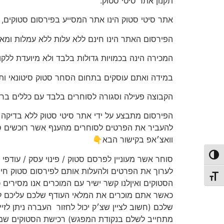
תקנון אתר סיטי סטוק.
אתר סיטי סטוק הינו אתר המסייע בפירסום סטוקים, ו
הפירסום האתר הינו חינם ללא עלות ללא עמלות ומא
המכירה הינה בכמויות גדולות בלבד ולא מיועדת ללקו
במידה ואתם עוסקים בתחום הסחר סטוק סיטונאי ות
הקבוצה פעילה וסגורה לסוחרים בלבד עם כללים ברו
הפירסום מתבצע על ידי אתר סיטי סטוק ללא בדיקה וא
להעביר את הפרטים לסוחרים מהענף אשר רוכשים סטו
וואצ׳אפ בקישור הבא👇
פעל/כבה ניגודיות גבוהה
סוחר אשר מעוניין לפרסם סטוק / פינוי עסק / עודפי 
לערוך את הפרטים ולהעלות אותם לפירסום סטוק חינ
תג גודל גופן
הסטוקים ואיןלנו קשר ישיר עם המוכרים אנו מסירים
כאשר אתם מוכרים את המלאי העודף שלכם עליכם ל
שלכם (חשוב לציין שצ׳ק יכול לחזור
העברה ניתן לזי
מתחייב לשלם בנקודת המפגש) רכישת הסטוקים שמתב