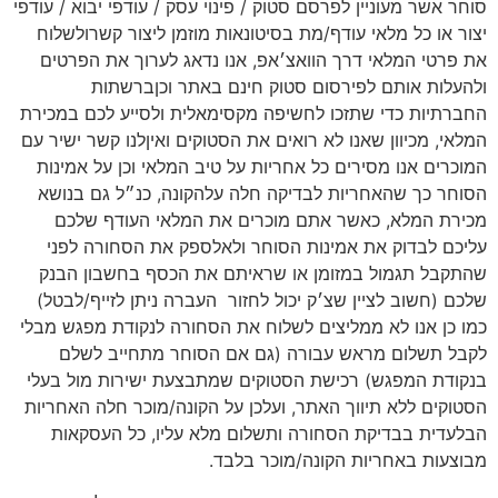
סוחר אשר מעוניין לפרסם סטוק / פינוי עסק / עודפי יבוא / עודפי
יצור או כל מלאי עודף/מת בסיטונאות מוזמן ליצור קשרולשלוח
את פרטי המלאי דרך הוואצ׳אפ, אנו נדאג לערוך את הפרטים
ולהעלות אותם לפירסום סטוק חינם באתר וכןברשתות
החברתיות כדי שתזכו לחשיפה מקסימאלית ולסייע לכם במכירת
המלאי, מכיוון שאנו לא רואים את הסטוקים ואיןלנו קשר ישיר עם
המוכרים אנו מסירים כל אחריות על טיב המלאי וכן על אמינות
הסוחר כך שהאחריות לבדיקה חלה עלהקונה, כנ״ל גם בנושא
מכירת המלא, כאשר אתם מוכרים את המלאי העודף שלכם
עליכם לבדוק את אמינות הסוחר ולאלספק את הסחורה לפני
שהתקבל תגמול במזומן או שראיתם את הכסף בחשבון הבנק
שלכם (חשוב לציין שצ׳ק יכול לחזור
העברה ניתן לזייף/לבטל)
כמו כן אנו לא ממליצים לשלוח את הסחורה לנקודת מפגש מבלי
לקבל תשלום מראש עבורה (גם אם הסוחר מתחייב לשלם
בנקודת המפגש) רכישת הסטוקים שמתבצעת ישירות מול בעלי
הסטוקים ללא תיווך האתר, ועלכן על הקונה/מוכר חלה האחריות
הבלעדית בבדיקת הסחורה ותשלום מלא עליו, כל העסקאות
מבוצעות באחריות הקונה/מוכר בלבד.