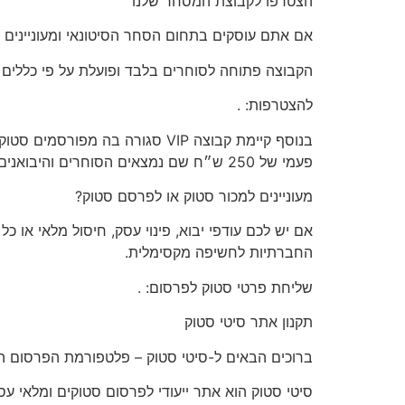
הצטרפו
לקבוצת המסחר שלנו
אם אתם עוסקים בתחום הסחר הסיטונאי ומעוניינים 
הקבוצה פתוחה
לסוחרים בלבד
ופועלת על פי כללים
להצטרפות:
.
בנוסף קיימת קבוצה VIP סגורה 
פעמי של 250 ש״ח שם נמצאים הסוחרים והיבואנים הגדולים לפרטים וכניסה לקבוצה שילחו הודעה דרך הקישור הבא >>
מעוניינים
למכור סטוק או לפרסם סטוק?
אם יש לכם
עודפי יבוא, פינוי עסק, חיסול מלאי או כ
החברתיות לחשיפה מקסימלית.
שליחת פרטי סטוק לפרסום:
.
תקנון
אתר סיטי סטוק
ברוכים הבאים ל-סיטי סטוק – פלטפורמת הפרסום המ