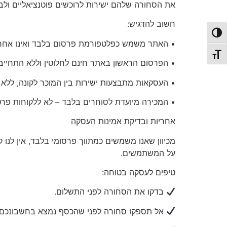
את הסחורה שלהם ישירות לרוכשים פוטנציאליים ולבצ
חשוב להדגיש:
פעל/כבה ניגודיות גבוהה
• האתר משמש כפלטפורמת פרסום בלבד ואינו אחראי
תג גודל גופן
• הפרסום הראשון באתר
חינם לחלוטין
וללא התחייבו
• העסקאות מתבצעות ישירות בין המוכר לקונה, ללא
•
המכירה מיועדת לסוחרים בלבד
– לא ללקוחות פרט
אחריות
ובדיקת אמינות העסקה
מכיוון שאנו משמשים כמתווך פרסומי בלבד, אין לנו 
על המשתמשים.
טיפים לעסקה בטוחה:
בדקו את הסחורה לפני התשלום.
אל תספקו סחורה לפני שהכסף נמצא בחשבונכם.