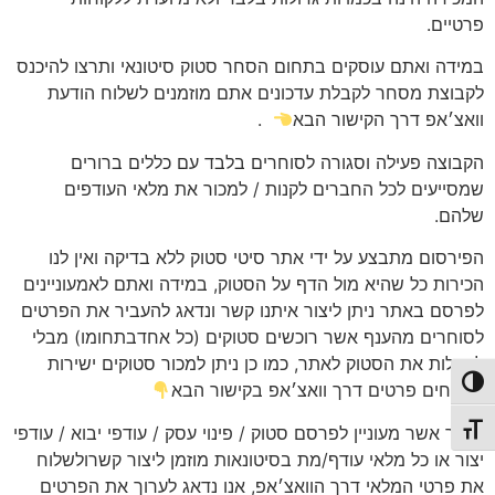
פרטיים.
במידה ואתם עוסקים בתחום הסחר סטוק סיטונאי ותרצו להיכנס
לקבוצת מסחר לקבלת עדכונים אתם מוזמנים לשלוח הודעת
וואצ׳אפ דרך הקישור הבא
.
הקבוצה פעילה וסגורה לסוחרים בלבד עם כללים ברורים
שמסייעים לכל החברים לקנות / למכור את מלאי העודפים
שלהם.
הפירסום מתבצע על ידי אתר סיטי סטוק ללא בדיקה ואין לנו
הכירות כל שהיא מול הדף על הסטוק, במידה ואתם לאמעוניינים
לפרסם באתר ניתן ליצור איתנו קשר ונדאג להעביר את הפרטים
לסוחרים מהענף אשר רוכשים סטוקים (כל אחדבתחומו) מבלי
להעלות את הסטוק לאתר, כמו כן ניתן למכור סטוקים ישירות
פעל/כבה ניגודיות גבוהה
לשטחים פרטים דרך וואצ׳אפ בקישור הבא
סוחר אשר מעוניין לפרסם סטוק / פינוי עסק / עודפי יבוא / עודפי
תג גודל גופן
יצור או כל מלאי עודף/מת בסיטונאות מוזמן ליצור קשרולשלוח
את פרטי המלאי דרך הוואצ׳אפ, אנו נדאג לערוך את הפרטים