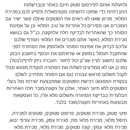
ולהעלות אותם לפירסום סטוק חינם באתר וכןברשתות
החברתיות כדי שתזכו לחשיפה מקסימאלית ולסייע לכם במכירת
המלאי, מכיוון שאנו לא רואים את הסטוקים ואיןלנו קשר ישיר עם
המוכרים אנו מסירים כל אחריות על טיב המלאי וכן על אמינות
הסוחר כך שהאחריות לבדיקה חלה עלהקונה, כנ״ל גם בנושא
מכירת המלא, כאשר אתם מוכרים את המלאי העודף שלכם
עליכם לבדוק את אמינות הסוחר ולאלספק את הסחורה לפני
שהתקבל תגמול במזומן או שראיתם את הכסף בחשבון הבנק
שלכם (חשוב לציין שצ׳ק יכול לחזור
העברה ניתן לזייף/לבטל)
כמו כן אנו לא ממליצים לשלוח את הסחורה לנקודת מפגש מבלי
לקבל תשלום מראש עבורה (גם אם הסוחר מתחייב לשלם
בנקודת המפגש) רכישת הסטוקים שמתבצעת ישירות מול בעלי
הסטוקים ללא תיווך האתר, ועלכן על הקונה/מוכר חלה האחריות
הבלעדית בבדיקת הסחורה ותשלום מלא עליו, כל העסקאות
מבוצעות באחריות הקונה/מוכר בלבד.
סיטי סטוק, מכירת סטוקים, פרסום סטוקים, סטוקים למכירה,
חיסול מלאי, מכירת מלאי מת, סגירת עסק, מכירת עודפי יבוא,
מכירת מלאי עסקי, קונה סטוקים, מכירת מלאי, מכירת מלאי