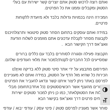
ואתם רוצה לרכוש סטוק אתם יוצרים קשר ישירות עם בעלי
הסטוק ומקבלים וממנו את כל הפרטים.
המכירה הינה בכמויות גדולות בלבד ולא מיועדת ללקוחות
פרטיים.
במידה ואתם עוסקים בתחום הסחר סטוק סיטונאי ותרצולהיכנס
לקבוצת מסחר לקבלת עדכונים אתם מוזמנים לשלוח הודעת
וואצ׳אפ דרך הקישור הבא
.
הקבוצה פעילה וסגורה לסוחרים בלבד עם כללים ברורים
שמסייעים לכל החברים לקנות/למכור את מלאי העודפים שלהם.
הפירסום מתבצע על ידי אתר סיטי סטוק ללא בדיקה ואיןלנו
הכירות כל שהיא מול הדף על הסטוק, במידה ואתם לא מעוניינים
לפרסם באתר ניתן ליצור איתנו קשר ונדאג להעביר את הפרטים
לסוחרים מהענף אשר רוכשיםסטוקים (כל אחדבתחומו) מבלי
פעל/כבה ניגודיות גבוהה
להעלות את הסטוקלאתר, כמו כן ניתן למכור סטוקים ישירות
לשטחים פרטים דרך וואצ׳אפ בקישור הבא
תג גודל גופן
סוחר אשר מעוניין לפרסם סטוק / פינוי עסק / עודפי יבוא / עודפי