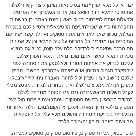
יצור או כל מלאי עודף/מת בסיטונאות מוזמן ליצור קשרו לשלוח
את פרטי המלאי דרך הוואצ׳אפ, אנו נדאגלערוך את הפרטים
ולהעלות אותם לפירסום סטוק ראשון חינם באתר וכן ברשתות
החברתיות כדי שתזכו לחשיפה מקסימאלית ולסייע לכם במכירת
המלאי, מכיוון שאנו לארואים את הסטוקים ואין לנו קשר ישיר עם
המוכרים אנו מסירים כל אחריות על טיב המלאי וכן על אמינות
הסוחרכך שהאחריות לבדיקה חלה עלה קונה, כנ״ל גם בנושא
מכירת המלא, כאשר אתם מוכרים את המלאי העודףשלכם
עליכם לבדוק את אמינות הסוחר ולאלספק את הסחורה לפני
שהתקבל תגמול במזומן או שראיתם אתהכסף בחשבון הבנק
שלכם (חשוב לציין שצ׳ק יכול לחזור
העברה ניתן לזייף/לבטל)
כמו כן אנו לא ממליצים לשלוחאת הסחורה לנקודת מפגש מבלי
לקבל תשלום מראשעבורה (גם אם הסוחר מתחייב לשלם
בנקודת המפגש) רכישת הסטוקים שמתבצעת ישירות מול בעלי
הסטוקים ללא תיווך האתר, ועלכן על הקונה/מוכר חלה האחריות
הבלעדית בבדיקת הסחורה ותשלום מלא עליו, כל העסקאות
מבוצעות באחריות הקונה/מוכר בלבד.
סיטי סטוק, מכירת סטוקים, פירסום סטוקים, סטוקים למכירה,