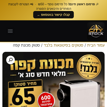
🎉
פרסום ראשון חינם!
כל פרסום נוסף – ₪50 · 📲 הצטרפו לקבוצת
הסוחרים והיבואנים הסגורה
קבלו קישור בווטסאפ ←
עמוד הבית
/
סטוקים בסיטונאות בלבד
/ סטוק מכונת קפה