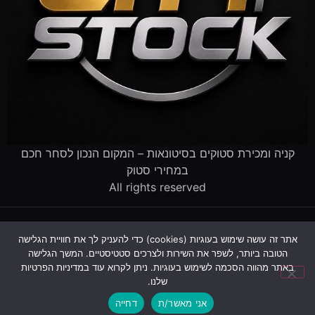
קניה ומכירת סטוקים בסיטונאות – המקום הנכון לסחר חכם
במחירי סטוק
All rights reserved
דף הבית
קטלוג הסטוקים
מוכרים לנו סטוק
שירותים לעסקים
אתר זה עושה שימוש בעוגיות (cookies) כדי להעניק לך את חוויית הגלישה
פינוי עסק שנסגר
מדריך סטוקים
שאלות ותשובות
אודות
הטובה ביותר, לשפר את השירות ולצרכים סטטיסטיים. המשך הגלישה
צור קשר
באתר מהווה הסכמה לשימוש בעוגיות. ניתן לקרוא עוד במדיניות הפרטיות
שלנו.
עקבו אחרינו:
אני מאשר/ת
דחייה