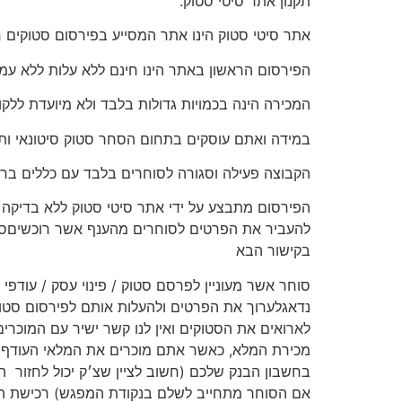
תקנון אתר סיטי סטוק.
אתר סיטי סטוק הינו אתר המסייע בפירסום סטוקים חי
הפירסום הראשון באתר הינו חינם ללא עלות ללא עמ
המכירה הינה בכמויות גדולות בלבד ולא מיועדת ללקו
במידה ואתם עוסקים בתחום הסחר סטוק סיטונאי ות
הקבוצה פעילה וסגורה לסוחרים בלבד עם כללים ברו
הפירסום מתבצע על ידי אתר סיטי סטוק ללא בדיקה וא
להעביר את הפרטים לסוחרים מהענף אשר רוכשיםסטוק
בקישור הבא
סוחר אשר מעוניין לפרסם סטוק / פינוי עסק / עודפי 
נדאגלערוך את הפרטים ולהעלות אותם לפירסום סטוק
לארואים את הסטוקים ואין לנו קשר ישיר עם המוכרי
מכירת המלא, כאשר אתם מוכרים את המלאי העודףש
בחשבון הבנק שלכם (חשוב לציין שצ׳ק יכול לחזור
ה
אם הסוחר מתחייב לשלם בנקודת המפגש) רכישת הסט