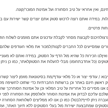
נם, ואין אחראי על טיב הסחורה ועל אמינות המוכר/קונה.
לות. במידה ואתם רוצה לרכוש סטוק אתם יוצרים קשר ישירות עם בע
חות פרטיים.
רצולהיכנס לקבוצת מסחר לקבלת עדכונים אתם מוזמנים לשלוח הוד
רים שמסייעים לכל החברים לקנות/למכור את מלאי העודפים שלהם.
יןלנו הכירות כל שהיא מול הדף על הסטוק, במידה ואתם לא מעוניינ
ים (כל אחדבתחומו) מבלי להעלות את הסטוקלאתר, כמו כן ניתן ל
יבוא / עודפי יצור או כל מלאי עודף/מת בסיטונאות מוזמן ליצור קשר
 ראשון חינם באתר וכן ברשתות החברתיות כדי שתזכו לחשיפה מקסי
ם אנו מסירים כל אחריות על טיב המלאי וכן על אמינות הסוחרכך שה
לכם עליכם לבדוק את אמינות הסוחר ולאלספק את הסחורה לפני 
עברה ניתן לזייף/לבטל) כמו כן אנו לא ממליצים לשלוחאת הסחורה
וקים שמתבצעת ישירות מול בעלי הסטוקים ללא תיווך האתר, ועלכ