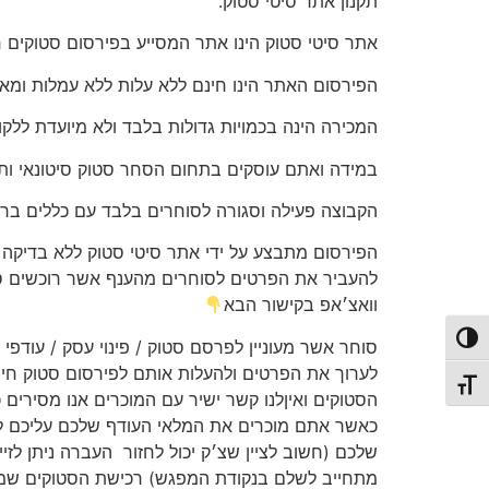
תקנון אתר סיטי סטוק.
אתר סיטי סטוק הינו אתר המסייע בפירסום סטוקים חי
הפירסום האתר הינו חינם ללא עלות ללא עמלות ומא
המכירה הינה בכמויות גדולות בלבד ולא מיועדת ללקו
במידה ואתם עוסקים בתחום הסחר סטוק סיטונאי ות
הקבוצה פעילה וסגורה לסוחרים בלבד עם כללים ברו
הפירסום מתבצע על ידי אתר סיטי סטוק ללא בדיקה וא
להעביר את הפרטים לסוחרים מהענף אשר רוכשים סטו
וואצ׳אפ בקישור הבא
פעל/כבה ניגודיות גבוהה
סוחר אשר מעוניין לפרסם סטוק / פינוי עסק / עודפי 
לערוך את הפרטים ולהעלות אותם לפירסום סטוק חינ
תג גודל גופן
הסטוקים ואיןלנו קשר ישיר עם המוכרים אנו מסירים
כאשר אתם מוכרים את המלאי העודף שלכם עליכם ל
שלכם (חשוב לציין שצ׳ק יכול לחזור
העברה ניתן לזי
מתחייב לשלם בנקודת המפגש) רכישת הסטוקים שמתב