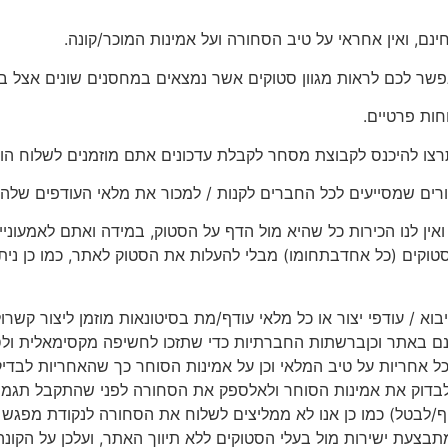
נם, ואין אחראי על טיב הסחורה ועל אמינות המוכר/קונה.
פשר לכם לראות מגוון סטוקים אשר נמצאים במחסנים שונים אצל בע
חות פרטיים.
רצו להיכנס לקבוצת מסחר לקבלת עדכונים אתם מוזמנים לשלוח הו
רים שמסייעים לכל החברים לקנות / למכור את מלאי העודפים שלהם
ין לנו הכירות כל שהיא מול הדף על הסטוק, במידה ואתם לאמעוניינ
קים (כל אחדבתחומו) מבלי להעלות את הסטוק לאתר, כמו כן ניתן
יבוא / עודפי יצור או כל מלאי עודף/מת בסיטונאות מוזמן ליצור קשר
ם באתר וכןברשתות החברתיות כדי שתזכו לחשיפה מקסימאלית ולסיי
 כל אחריות על טיב המלאי וכן על אמינות הסוחר כך שהאחריות לבד
בדוק את אמינות הסוחר ולאלספק את הסחורה לפני שהתקבל תגמו
יף/לבטל) כמו כן אנו לא ממליצים לשלוח את הסחורה לנקודת מפג
צעת ישירות מול בעלי הסטוקים ללא תיווך האתר, ועלכן על הקונ