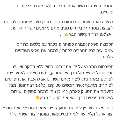
המכירה הינה בכמויות גדולות בלבד ולא מיועדת ללקוחות
פרטיים.
במידה ואתם עוסקים בתחום הסחר סטוק סיטונאי ותרצו להיכנס
לקבוצת מסחר לקבלת עדכונים אתם מוזמנים לשלוח הודעת
וואצ׳אפ דרך הקישור הבא👈
.
הקבוצה פעילה וסגורה לסוחרים בלבד עם כללים ברורים
שמסייעים לכל החברים לקנות / למכור את מלאי העודפים
שלהם.
הפירסום מתבצע על ידי אתר סיטי סטוק ללא בדיקה ואין לנו
הכירות כל שהיא מול הדף על הסטוק, במידה ואתם לאמעוניינים
לפרסם באתר ניתן ליצור איתנו קשר ונדאג להעביר את הפרטים
לסוחרים מהענף אשר רוכשים סטוקים (כל אחדבתחומו) מבלי
להעלות את הסטוק לאתר, כמו כן ניתן למכור סטוקים ישירות
לשטחים פרטים דרך וואצ׳אפ בקישור הבא👇
סוחר אשר מעוניין לפרסם סטוק / פינוי עסק / עודפי יבוא / עודפי
יצור או כל מלאי עודף/מת בסיטונאות מוזמן ליצור קשרולשלוח