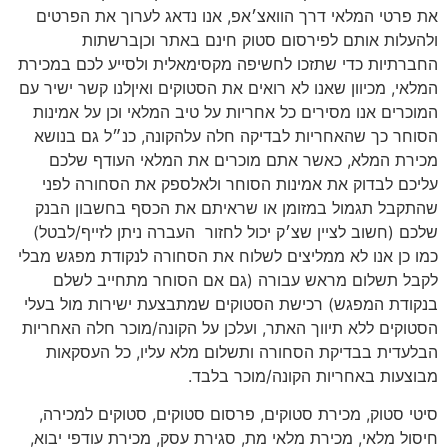
את פרטי המלאי דרך הוואצ׳אפ, אנו נדאג לערוך את הפרטים
ולהעלות אותם לפירסום סטוק חינם באתר וכןברשתות
החברתיות כדי שתזכו לחשיפה מקסימאלית ולסייע לכם במכירת
המלאי, מכיוון שאנו לא רואים את הסטוקים ואיןלנו קשר ישיר עם
המוכרים אנו מסירים כל אחריות על טיב המלאי וכן על אמינות
הסוחר כך שהאחריות לבדיקה חלה עלהקונה, כנ״ל גם בנושא
מכירת המלא, כאשר אתם מוכרים את המלאי העודף שלכם
עליכם לבדוק את אמינות הסוחר ולאלספק את הסחורה לפני
שהתקבל תגמול במזומן או שראיתם את הכסף בחשבון הבנק
שלכם (חשוב לציין שצ׳ק יכול לחזור
העברה ניתן לזייף/לבטל)
כמו כן אנו לא ממליצים לשלוח את הסחורה לנקודת מפגש מבלי
לקבל תשלום מראש עבורה (גם אם הסוחר מתחייב לשלם
בנקודת המפגש) רכישת הסטוקים שמתבצעת ישירות מול בעלי
הסטוקים ללא תיווך האתר, ועלכן על הקונה/מוכר חלה האחריות
הבלעדית בבדיקת הסחורה ותשלום מלא עליו, כל העסקאות
מבוצעות באחריות הקונה/מוכר בלבד.
סיטי סטוק, מכירת סטוקים, פרסום סטוקים, סטוקים למכירה,
חיסול מלאי, מכירת מלאי מת, סגירת עסק, מכירת עודפי יבוא,