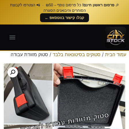
🎉
פרסום ראשון חינם!
כל פרסום נוסף – ₪50 · 📲 הצטרפו לקבוצת
הסוחרים והיבואנים הסגורה
קבלו קישור בווטסאפ ←
עמוד הבית
/
סטוקים בסיטונאות בלבד
/ סטוק מזוודת עבודה