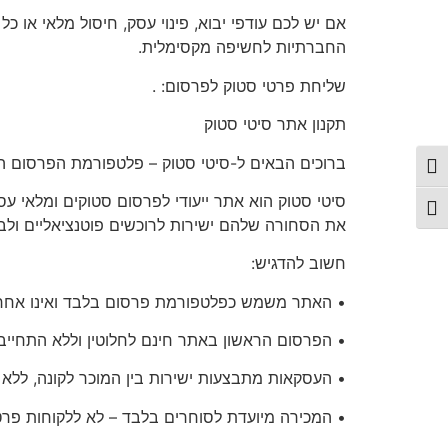
אם יש לכם
עודפי יבוא, פינוי עסק, חיסול מלאי או כ
החברתיות לחשיפה מקסימלית.
שליחת פרטי סטוק לפרסום:
.
תקנון
אתר סיטי סטוק
ברוכים הבאים ל-סיטי סטוק – פלטפורמת הפרסום המ
פעל/כבה ניגודיות גבוהה
תג גודל גופן
את הסחורה שלהם ישירות לרוכשים פוטנציאליים ולבצ
חשוב להדגיש:
• האתר משמש כפלטפורמת פרסום בלבד ואינו אחראי
• הפרסום הראשון באתר
חינם לחלוטין
וללא התחייבו
• העסקאות מתבצעות ישירות בין המוכר לקונה, ללא
•
המכירה מיועדת לסוחרים בלבד
– לא ללקוחות פרט