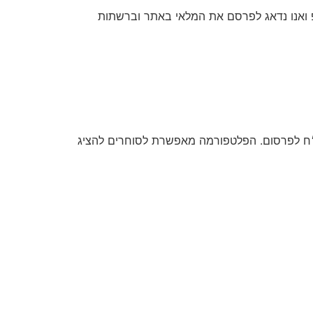
 ואנו נדאג לפרסם את המלאי באתר וברשתות
הוא אתר ייעודי לפרסום סטוקים ומלאי עסקי בכמויות גדולות, ללא עמלות וללא תיווך בעלות סמלית של 50 ש״ח לפרסום. הפלטפורמה מאפשרת לסוחרים להציג