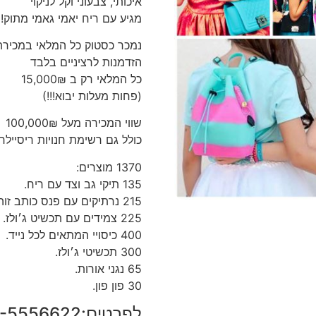
איכותי, צבעוני וקל לניקוי
מגיע עם ריח יאמי גאמי מתוק!
נמכר כסטוק כל המלאי במכירת
הזדמנות לרציניים בלבד
כל המלאי רק ב 15,000₪
(פחות מעלות יבוא!!!)
שווי המכירה מעל 100,000₪
כולל גם רשימת חנויות ריסיילר.
1370 מוצרים:
135 תיקי גב וצד עם ריח.
215 נרתיקים עם פנס כותב זוהר בחושך.
225 צמידים עם תכשיט ג׳ולז.
400 כיסויי המתאים לכל נייד.
300 תכשיטי ג׳ולז.
65 נגני אורות.
30 פון פון.
לפרטים:050-5556622 יריב.