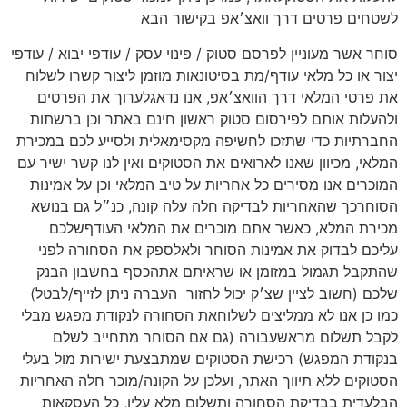
לשטחים פרטים דרך וואצ׳אפ בקישור הבא
סוחר אשר מעוניין לפרסם סטוק / פינוי עסק / עודפי יבוא / עודפי
יצור או כל מלאי עודף/מת בסיטונאות מוזמן ליצור קשרו לשלוח
את פרטי המלאי דרך הוואצ׳אפ, אנו נדאגלערוך את הפרטים
ולהעלות אותם לפירסום סטוק ראשון חינם באתר וכן ברשתות
החברתיות כדי שתזכו לחשיפה מקסימאלית ולסייע לכם במכירת
המלאי, מכיוון שאנו לארואים את הסטוקים ואין לנו קשר ישיר עם
המוכרים אנו מסירים כל אחריות על טיב המלאי וכן על אמינות
הסוחרכך שהאחריות לבדיקה חלה עלה קונה, כנ״ל גם בנושא
מכירת המלא, כאשר אתם מוכרים את המלאי העודףשלכם
עליכם לבדוק את אמינות הסוחר ולאלספק את הסחורה לפני
שהתקבל תגמול במזומן או שראיתם אתהכסף בחשבון הבנק
שלכם (חשוב לציין שצ׳ק יכול לחזור
העברה ניתן לזייף/לבטל)
כמו כן אנו לא ממליצים לשלוחאת הסחורה לנקודת מפגש מבלי
לקבל תשלום מראשעבורה (גם אם הסוחר מתחייב לשלם
בנקודת המפגש) רכישת הסטוקים שמתבצעת ישירות מול בעלי
הסטוקים ללא תיווך האתר, ועלכן על הקונה/מוכר חלה האחריות
הבלעדית בבדיקת הסחורה ותשלום מלא עליו, כל העסקאות