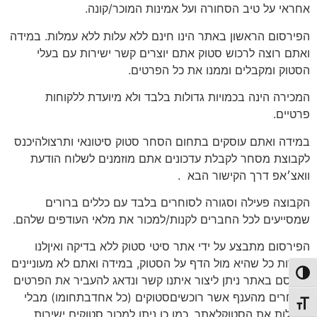
אחראי על טיב הסחורה ועל אמינות המוכר/קונה.
הפירסום הראשון באתר הינו חינם ללא עלות ללא עמלות. במידה
ואתם רוצה לרכוש סטוק אתם יוצרים קשר ישירות עם בעלי
הסטוק ומקבלים וממנו את כל הפרטים.
המכירה הינה בכמויות גדולות בלבד ולא מיועדת ללקוחות
פרטיים.
במידה ואתם עוסקים בתחום הסחר סטוק סיטונאי ותרצולהיכנס
לקבוצת מסחר לקבלת עדכונים אתם מוזמנים לשלוח הודעת
וואצ׳אפ דרך הקישור הבא
.
הקבוצה פעילה וסגורה לסוחרים בלבד עם כללים ברורים
שמסייעים לכל החברים לקנות/למכור את מלאי העודפים שלהם.
הפירסום מתבצע על ידי אתר סיטי סטוק ללא בדיקה ואיןלנו
הכירות כל שהיא מול הדף על הסטוק, במידה ואתם לא מעוניינים
פעל/כבה ניגודיות גבוהה
לפרסם באתר ניתן ליצור איתנו קשר ונדאג להעביר את הפרטים
לסוחרים מהענף אשר רוכשיםסטוקים (כל אחדבתחומו) מבלי
תג גודל גופן
להעלות את הסטוקלאתר, כמו כן ניתן למכור סטוקים ישירות