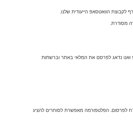
 לקבוצת הוואטסאפ הייעודית שלנו.
ה מסודרת.
 ואנו נדאג לפרסם את המלאי באתר וברשתות
הוא אתר ייעודי לפרסום סטוקים ומלאי עסקי בכמויות גדולות, ללא עמלות וללא תיווך בעלות סמלית של 50 ש״ח לפרסום. הפלטפורמה מאפשרת לסוחרים להציג