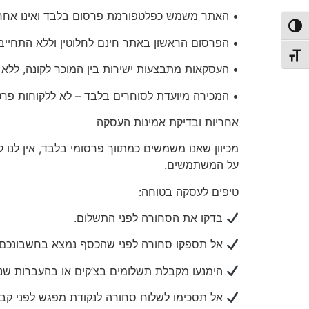
• האתר משמש כפלטפורמת פרסום בלבד ואינו אחראי
פעל/כבה ניגודיות גבוהה
• הפרסום הראשון באתר
חינם לחלוטין
וללא התחייבו
תג גודל גופן
• העסקאות מתבצעות ישירות בין המוכר לקונה, ללא
•
המכירה מיועדת לסוחרים בלבד
– לא ללקוחות פרט
אחריות
ובדיקת אמינות העסקה
מכיוון שאנו משמשים כמתווך פרסומי בלבד, אין לנו 
על המשתמשים.
טיפים לעסקה בטוחה:
בדקו את הסחורה לפני התשלום.
אל תספקו סחורה לפני שהכסף נמצא בחשבונכם.
הימנעו מקבלת תשלומים בצ’קים או בהעברות שני
אל תסכימו לשלוח סחורה לנקודת מפגש לפני קב