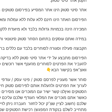
תקנון אתר סיטי סטוק.
אתר סיטי סטוק הינו אתר המסייע בפירסום סטוקים חי
הפירסום האתר הינו חינם ללא עלות ללא עמלות ומא
המכירה הינה בכמויות גדולות בלבד ולא מיועדת ללקו
במידה ואתם עוסקים בתחום הסחר סטוק סיטונאי ות
הקבוצה פעילה וסגורה לסוחרים בלבד עם כללים ברו
הפירסום מתבצע על ידי אתר סיטי סטוק ללא בדיקה וא
להעביר את הפרטים לסוחרים מהענף אשר רוכשים סטו
וואצ׳אפ בקישור הבא👇
סוחר אשר מעוניין לפרסם סטוק / פינוי עסק / עודפי 
לערוך את הפרטים ולהעלות אותם לפירסום סטוק חינ
הסטוקים ואיןלנו קשר ישיר עם המוכרים אנו מסירים
כאשר אתם מוכרים את המלאי העודף שלכם עליכם ל
שלכם (חשוב לציין שצ׳ק יכול לחזור
העברה ניתן לזי
מתחייב לשלם בנקודת המפגש) רכישת הסטוקים שמתב