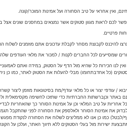
נם, ואין אחראי על טיב הסחורה ועל אמינות המוכר/קונה.
פשר לכם לראות מגוון סטוקים אשר נמצאים במחסנים שונים אצל בע
חות פרטיים.
רצו להיכנס לקבוצת מסחר לקבלת עדכונים אתם מוזמנים לשלוח הו
רים שמסייעים לכל החברים לקנות / למכור את מלאי העודפים שלהם
ין לנו הכירות כל שהיא מול הדף על הסטוק, במידה ואתם לאמעוניינ
קים (כל אחדבתחומו) מבלי להעלות את הסטוק לאתר, כמו כן ניתן
יבוא / עודפי יצור או כל מלאי עודף/מת בסיטונאות מוזמן ליצור קשר
ם באתר וכןברשתות החברתיות כדי שתזכו לחשיפה מקסימאלית ולסיי
 כל אחריות על טיב המלאי וכן על אמינות הסוחר כך שהאחריות לבד
בדוק את אמינות הסוחר ולאלספק את הסחורה לפני שהתקבל תגמו
יף/לבטל) כמו כן אנו לא ממליצים לשלוח את הסחורה לנקודת מפג
צעת ישירות מול בעלי הסטוקים ללא תיווך האתר, ועלכן על הקונ