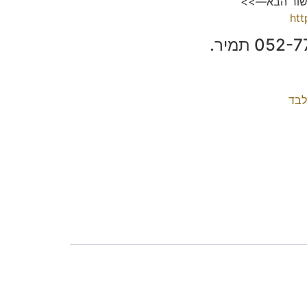
ישור הבא—>>
ht
לבד