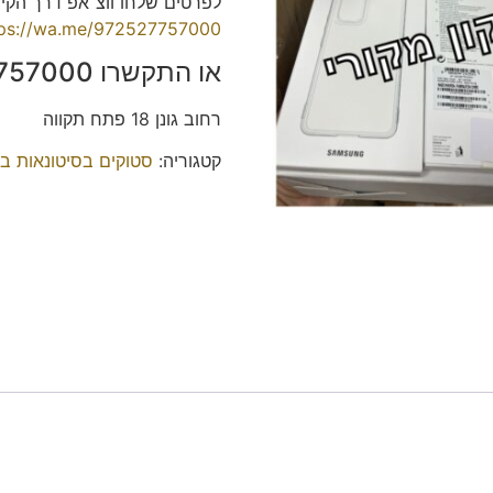
לפרטים שלחו ווצ׳אפ דרך הק
tps://wa.me/972527757000
או התקשרו 052-7757000 תמיר.
רחוב גונן 18 פתח תקווה
קטגוריה:
סטוקים בסיטונאות ב