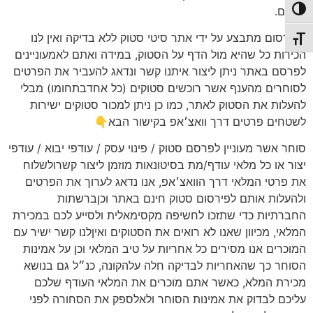
שלהם.
פעל/כבה ניגודיות גבוהה
הפירסום מתבצע על ידי אתר סיטי סטוק ללא בדיקה ואין לנו
תג גודל גופן
הכירות כל שהיא מול הדף על הסטוק, במידה ואתם לאמעוניינים
לפרסם באתר ניתן ליצור איתנו קשר ונדאג להעביר את הפרטים
לסוחרים מהענף אשר רוכשים סטוקים (כל אחדבתחומו) מבלי
להעלות את הסטוק לאתר, כמו כן ניתן למכור סטוקים ישירות
לשטחים פרטים דרך וואצ׳אפ בקישור הבא👇
סוחר אשר מעוניין לפרסם סטוק / פינוי עסק / עודפי יבוא / עודפי
יצור או כל מלאי עודף/מת בסיטונאות מוזמן ליצור קשרולשלוח
את פרטי המלאי דרך הוואצ׳אפ, אנו נדאג לערוך את הפרטים
ולהעלות אותם לפירסום סטוק חינם באתר וכןברשתות
החברתיות כדי שתזכו לחשיפה מקסימאלית ולסייע לכם במכירת
המלאי, מכיוון שאנו לא רואים את הסטוקים ואיןלנו קשר ישיר עם
המוכרים אנו מסירים כל אחריות על טיב המלאי וכן על אמינות
הסוחר כך שהאחריות לבדיקה חלה עלהקונה, כנ״ל גם בנושא
מכירת המלא, כאשר אתם מוכרים את המלאי העודף שלכם
עליכם לבדוק את אמינות הסוחר ולאלספק את הסחורה לפני