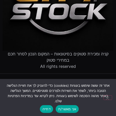
קניה ומכירת סטוקים בסיטונאות – המקום הנכון לסחר חכם
במחירי סטוק
All rights reserved
דף הבית
קטלוג הסטוקים
מוכרים לנו סטוק
שירותים לעסקים
אתר זה עושה שימוש בעוגיות (cookies) כדי להעניק לך את חוויית הגלישה
פינוי עסק שנסגר
מדריך סטוקים
שאלות ותשובות
אודות
הטובה ביותר, לשפר את השירות ולצרכים סטטיסטיים. המשך הגלישה
צור קשר
באתר מהווה הסכמה לשימוש בעוגיות. ניתן לקרוא עוד במדיניות הפרטיות
שלנו.
עקבו אחרינו:
אני מאשר/ת
דחייה