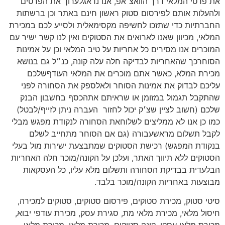
את פרטי המלאי דרך הוואצ׳אפ, אנו נדאגלערוך את הפרטים
ולהעלות אותם לפירסום סטוק ראשון חינם באתר וכן ברשתות
החברתיות כדי שתזכו לחשיפה מקסימאלית ולסייע לכם במכירת
המלאי, מכיוון שאנו לארואים את הסטוקים ואין לנו קשר ישיר עם
המוכרים אנו מסירים כל אחריות על טיב המלאי וכן על אמינות
הסוחרכך שהאחריות לבדיקה חלה עלה קונה, כנ״ל גם בנושא
מכירת המלא, כאשר אתם מוכרים את המלאי העודףשלכם
עליכם לבדוק את אמינות הסוחר ולאלספק את הסחורה לפני
שהתקבל תגמול במזומן או שראיתם אתהכסף בחשבון הבנק
שלכם (חשוב לציין שצ׳ק יכול לחזור
העברה ניתן לזייף/לבטל)
כמו כן אנו לא ממליצים לשלוחאת הסחורה לנקודת מפגש מבלי
לקבל תשלום מראשעבורה (גם אם הסוחר מתחייב לשלם
בנקודת המפגש) רכישת הסטוקים שמתבצעת ישירות מול בעלי
הסטוקים ללא תיווך האתר, ועלכן על הקונה/מוכר חלה האחריות
הבלעדית בבדיקת הסחורה ותשלום מלא עליו, כל העסקאות
מבוצעות באחריות הקונה/מוכר בלבד.
סיטי סטוק, מכירת סטוקים, פירסום סטוקים, סטוקים למכירה,
חיסול מלאי, מכירת מלאי מת, סגירת עסק, מכירת עודפי יבוא,