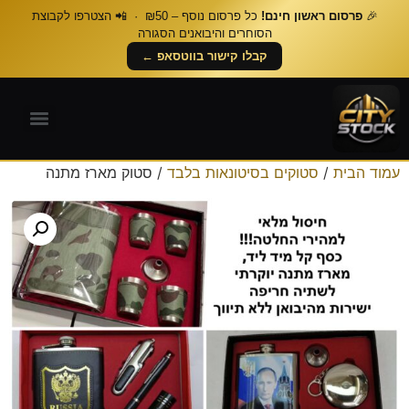
🎉
פרסום ראשון חינם!
כל פרסום נוסף – ₪50 · 📲 הצטרפו לקבוצת
הסוחרים והיבואנים הסגורה
קבלו קישור בווטסאפ ←
עמוד הבית
/
סטוקים בסיטונאות בלבד
/ סטוק מארז מתנה