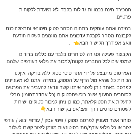
המכירה הינה בכמויות גדולות בלבד ולא מיועדת ללקוחות
פרטיים.
במידה ואתם עוסקים בתחום הסחר סטוק סיטונאי ותרצולהיכנס
לקבוצת מסחר לקבלת עדכונים אתם מוזמנים לשלוח הודעת
וואצ׳אפ דרך הקישור הבא👈
.
הקבוצה פעילה וסגורה לסוחרים בלבד עם כללים ברורים
שמסייעים לכל החברים לקנות/למכור את מלאי העודפים שלהם.
הפירסום מתבצע על ידי אתר סיטי סטוק ללא בדיקה ואיןלנו
הכירות כל שהיא מול הדף על הסטוק, במידה ואתם לא מעוניינים
לפרסם באתר ניתן ליצור איתנו קשר ונדאג להעביר את הפרטים
לסוחרים מהענף אשר רוכשיםסטוקים (כל אחדבתחומו) מבלי
להעלות את הסטוקלאתר, כמו כן ניתן למכור סטוקים ישירות
לשטחים פרטים דרך וואצ׳אפ בקישור הבא👇
סוחר אשר מעוניין לפרסם סטוק / פינוי עסק / עודפי יבוא / עודפי
יצור או כל מלאי עודף/מת בסיטונאות מוזמן ליצור קשרו לשלוח