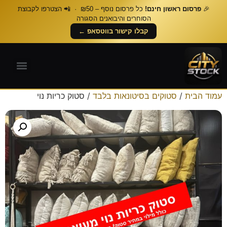
🎉
פרסום ראשון חינם!
כל פרסום נוסף – ₪50 · 📲 הצטרפו לקבוצת
הסוחרים והיבואנים הסגורה
קבלו קישור בווטסאפ ←
עמוד הבית
/
סטוקים בסיטונאות בלבד
/ סטוק כריות נוי