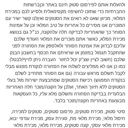
ולהעלות אותם לפירסום סטוק חינם באתר וכןברשתות
החברתיות כדי שתזכו לחשיפה מקסימאלית ולסייע לכם במכירת
המלאי, מכיוון שאנו לא רואים את הסטוקים ואיןלנו קשר ישיר עם
המוכרים אנו מסירים כל אחריות על טיב המלאי וכן על אמינות
הסוחר כך שהאחריות לבדיקה חלה עלהקונה, כנ״ל גם בנושא
מכירת המלא, כאשר אתם מוכרים את המלאי העודף שלכם
עליכם לבדוק את אמינות הסוחר ולאלספק את הסחורה לפני
שהתקבל תגמול במזומן או שראיתם את הכסף בחשבון הבנק
שלכם (חשוב לציין שצ׳ק יכול לחזור
העברה ניתן לזייף/לבטל)
כמו כן אנו לא ממליצים לשלוח את הסחורה לנקודת מפגש מבלי
לקבל תשלום מראש עבורה (גם אם הסוחר מתחייב לשלם
בנקודת המפגש) רכישת הסטוקים שמתבצעת ישירות מול בעלי
הסטוקים ללא תיווך האתר, ועלכן על הקונה/מוכר חלה האחריות
הבלעדית בבדיקת הסחורה ותשלום מלא עליו, כל העסקאות
מבוצעות באחריות הקונה/מוכר בלבד.
סיטי סטוק, מכירת סטוקים, פרסום סטוקים, סטוקים למכירה,
חיסול מלאי, מכירת מלאי מת, סגירת עסק, מכירת עודפי יבוא,
מכירת מלאי עסקי, קונה סטוקים, מכירת מלאי, מכירת מלאי