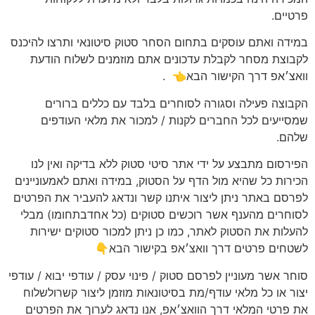
פרטיים.
במידה ואתם עוסקים בתחום הסחר סטוק סיטונאי ותרצו להיכנס
לקבוצת מסחר לקבלת עדכונים אתם מוזמנים לשלוח הודעת
וואצ׳אפ דרך הקישור הבא👈
.
הקבוצה פעילה וסגורה לסוחרים בלבד עם כללים ברורים
שמסייעים לכל החברים לקנות / למכור את מלאי העודפים
שלהם.
הפירסום מתבצע על ידי אתר סיטי סטוק ללא בדיקה ואין לנו
הכירות כל שהיא מול הדף על הסטוק, במידה ואתם לאמעוניינים
לפרסם באתר ניתן ליצור איתנו קשר ונדאג להעביר את הפרטים
לסוחרים מהענף אשר רוכשים סטוקים (כל אחדבתחומו) מבלי
להעלות את הסטוק לאתר, כמו כן ניתן למכור סטוקים ישירות
לשטחים פרטים דרך וואצ׳אפ בקישור הבא👇
סוחר אשר מעוניין לפרסם סטוק / פינוי עסק / עודפי יבוא / עודפי
יצור או כל מלאי עודף/מת בסיטונאות מוזמן ליצור קשרולשלוח
את פרטי המלאי דרך הוואצ׳אפ, אנו נדאג לערוך את הפרטים