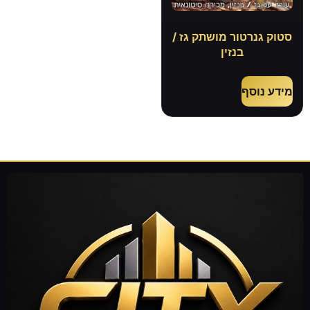
סטוק גנרטור מושתק גז /
בנזין
מידע נוסף