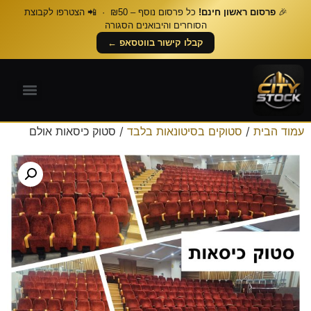
🎉
פרסום ראשון חינם!
כל פרסום נוסף – ₪50 · 📲 הצטרפו לקבוצת
הסוחרים והיבואנים הסגורה
קבלו קישור בווטסאפ ←
עמוד הבית
/
סטוקים בסיטונאות בלבד
/ סטוק כיסאות אולם