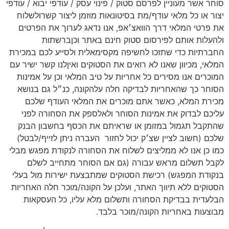
סוחר אשר מעוניין לפרסם סטוק / פינוי עסק / עודפי יבוא / עודפי
יצור או כל מלאי עודף/מת בסיטונאות מוזמן ליצור קשרולשלוח
את פרטי המלאי דרך הוואצ׳אפ, אנו נדאג לערוך את הפרטים
ולהעלות אותם לפירסום סטוק חינם באתר וכןברשתות
החברתיות כדי שתזכו לחשיפה מקסימאלית ולסייע לכם במכירת
המלאי, מכיוון שאנו לא רואים את הסטוקים ואיןלנו קשר ישיר עם
המוכרים אנו מסירים כל אחריות על טיב המלאי וכן על אמינות
הסוחר כך שהאחריות לבדיקה חלה עלהקונה, כנ״ל גם בנושא
מכירת המלא, כאשר אתם מוכרים את המלאי העודף שלכם
עליכם לבדוק את אמינות הסוחר ולאלספק את הסחורה לפני
שהתקבל תגמול במזומן או שראיתם את הכסף בחשבון הבנק
שלכם (חשוב לציין שצ׳ק יכול לחזור
העברה ניתן לזייף/לבטל)
כמו כן אנו לא ממליצים לשלוח את הסחורה לנקודת מפגש מבלי
לקבל תשלום מראש עבורה (גם אם הסוחר מתחייב לשלם
בנקודת המפגש) רכישת הסטוקים שמתבצעת ישירות מול בעלי
הסטוקים ללא תיווך האתר, ועלכן על הקונה/מוכר חלה האחריות
הבלעדית בבדיקת הסחורה ותשלום מלא עליו, כל העסקאות
מבוצעות באחריות הקונה/מוכר בלבד.