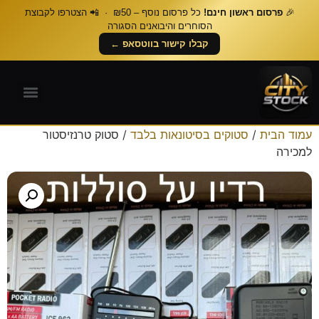
🎉
פרסום ראשון חינם!
כל פרסום נוסף – ₪50 · 📲 הצטרפו לקבוצת
הסוחרים והיבואנים הסגורה
קבלו קישור בווטסאפ ←
עמוד הבית
/
סטוקים בסיטונאות בלבד
/ סטוק טרנזיסטור
למכירה