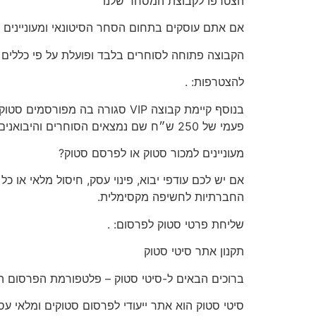
הצטרפו
לקבוצת המסחר שלנו
אם אתם עוסקים בתחום הסחר הסיטונאי ומעוניינים 
הקבוצה פתוחה
לסוחרים בלבד
ופועלת על פי כללים
להצטרפות:
.
בנוסף קיימת קבוצה VIP סגורה 
פעמי של 250 ש״ח שם נמצאים הסוחרים והיבואנים הגדולים לפרטים וכניסה לקבוצה שילחו הודעה דרך הקישור הבא >>
מעוניינים
למכור סטוק או לפרסם סטוק?
אם יש לכם
עודפי יבוא, פינוי עסק, חיסול מלאי או כ
החברתיות לחשיפה מקסימלית.
שליחת פרטי סטוק לפרסום:
.
תקנון
אתר סיטי סטוק
ברוכים הבאים ל-סיטי סטוק – פלטפורמת הפרסום המ