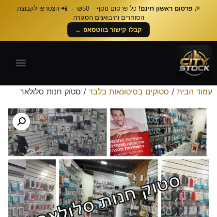
🎉
פרסום ראשון חינם!
כל פרסום נוסף – ₪50 · 📲 הצטרפו לקבוצת
הסוחרים והיבואנים הסגורה
קבלו קישור בווטסאפ ←
עמוד הבית
/
סטוקים בסיטונאות בלבד
/ סטוק חנות סלולאר