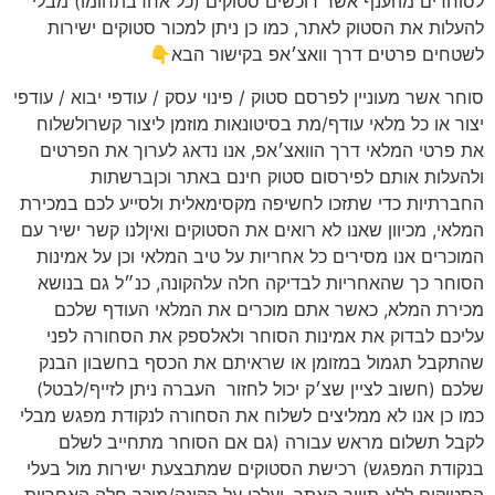
לסוחרים מהענף אשר רוכשים סטוקים (כל אחדבתחומו) מבלי
להעלות את הסטוק לאתר, כמו כן ניתן למכור סטוקים ישירות
לשטחים פרטים דרך וואצ׳אפ בקישור הבא👇
סוחר אשר מעוניין לפרסם סטוק / פינוי עסק / עודפי יבוא / עודפי
יצור או כל מלאי עודף/מת בסיטונאות מוזמן ליצור קשרולשלוח
את פרטי המלאי דרך הוואצ׳אפ, אנו נדאג לערוך את הפרטים
ולהעלות אותם לפירסום סטוק חינם באתר וכןברשתות
החברתיות כדי שתזכו לחשיפה מקסימאלית ולסייע לכם במכירת
המלאי, מכיוון שאנו לא רואים את הסטוקים ואיןלנו קשר ישיר עם
המוכרים אנו מסירים כל אחריות על טיב המלאי וכן על אמינות
הסוחר כך שהאחריות לבדיקה חלה עלהקונה, כנ״ל גם בנושא
מכירת המלא, כאשר אתם מוכרים את המלאי העודף שלכם
עליכם לבדוק את אמינות הסוחר ולאלספק את הסחורה לפני
שהתקבל תגמול במזומן או שראיתם את הכסף בחשבון הבנק
שלכם (חשוב לציין שצ׳ק יכול לחזור
העברה ניתן לזייף/לבטל)
כמו כן אנו לא ממליצים לשלוח את הסחורה לנקודת מפגש מבלי
לקבל תשלום מראש עבורה (גם אם הסוחר מתחייב לשלם
בנקודת המפגש) רכישת הסטוקים שמתבצעת ישירות מול בעלי
הסטוקים ללא תיווך האתר, ועלכן על הקונה/מוכר חלה האחריות