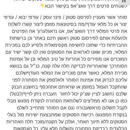
תג גודל גופן
לשטחים פרטים דרך וואצ׳אפ בקישור הבא
סוחר אשר מעוניין לפרסם סטוק / פינוי עסק / עודפי יבוא / עודפי
יצור או כל מלאי עודף/מת בסיטונאות מוזמן ליצור קשרו לשלוח
את פרטי המלאי דרך הוואצ׳אפ, אנו נדאגלערוך את הפרטים
ולהעלות אותם לפירסום סטוק ראשון חינם באתר וכן ברשתות
החברתיות כדי שתזכו לחשיפה מקסימאלית ולסייע לכם במכירת
המלאי, מכיוון שאנו לארואים את הסטוקים ואין לנו קשר ישיר עם
המוכרים אנו מסירים כל אחריות על טיב המלאי וכן על אמינות
הסוחרכך שהאחריות לבדיקה חלה עלה קונה, כנ״ל גם בנושא
מכירת המלא, כאשר אתם מוכרים את המלאי העודףשלכם
עליכם לבדוק את אמינות הסוחר ולאלספק את הסחורה לפני
שהתקבל תגמול במזומן או שראיתם אתהכסף בחשבון הבנק
שלכם (חשוב לציין שצ׳ק יכול לחזור
העברה ניתן לזייף/לבטל)
כמו כן אנו לא ממליצים לשלוחאת הסחורה לנקודת מפגש מבלי
לקבל תשלום מראשעבורה (גם אם הסוחר מתחייב לשלם
בנקודת המפגש) רכישת הסטוקים שמתבצעת ישירות מול בעלי
הסטוקים ללא תיווך האתר, ועלכן על הקונה/מוכר חלה האחריות
הבלעדית בבדיקת הסחורה ותשלום מלא עליו, כל העסקאות