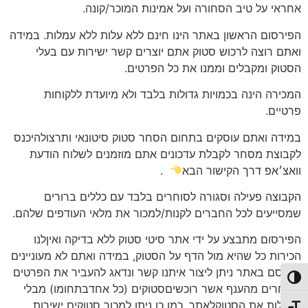
אחראי על טיב הסחורה ועל אמינות המוכר/קונה.
הפירסום הראשון באתר הינו חינם ללא עלות ללא עמלות. במידה
ואתם רוצה לרכוש סטוק אתם יוצרים קשר ישירות עם בעלי
הסטוק ומקבלים וממנו את כל הפרטים.
המכירה הינה בכמויות גדולות בלבד ולא מיועדת ללקוחות
פרטיים.
במידה ואתם עוסקים בתחום הסחר סטוק סיטונאי ותרצולהיכנס
לקבוצת מסחר לקבלת עדכונים אתם מוזמנים לשלוח הודעת
וואצ׳אפ דרך הקישור הבא
.
הקבוצה פעילה וסגורה לסוחרים בלבד עם כללים ברורים
שמסייעים לכל החברים לקנות/למכור את מלאי העודפים שלהם.
הפירסום מתבצע על ידי אתר סיטי סטוק ללא בדיקה ואיןלנו
הכירות כל שהיא מול הדף על הסטוק, במידה ואתם לא מעוניינים
לפרסם באתר ניתן ליצור איתנו קשר ונדאג להעביר את הפרטים
פעל/כבה ניגודיות גבוהה
לסוחרים מהענף אשר רוכשיםסטוקים (כל אחדבתחומו) מבלי
להעלות את הסטוקלאתר, כמו כן ניתן למכור סטוקים ישירות