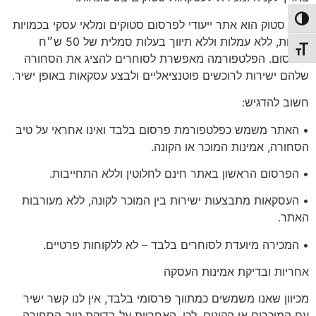
פעל/כבה ניגודיות גבוהה
סיטי סטוק הוא אתר ייעודי לפרסום סטוקים ומלאי עסקי בכמויות
גדולות, ללא עמלות וללא תיווך בעלות סמלית של 50 ש״ח
תג גודל גופן
לפרסום. הפלטפורמה מאפשרת לסוחרים להציג את הסחורה
שלהם ישירות לרוכשים פוטנציאליים ולבצע עסקאות באופן ישיר.
חשוב להדגיש:
• האתר משמש כפלטפורמת פרסום בלבד ואינו אחראי על טיב
הסחורה, אמינות המוכר או הקונה.
• הפרסום הראשון באתר
חינם לחלוטין
וללא התחייבות.
• העסקאות מתבצעות ישירות בין המוכר לקונה, ללא מעורבות
האתר.
•
המכירה מיועדת לסוחרים בלבד
– לא ללקוחות פרטיים.
אחריות
ובדיקת אמינות העסקה
מכיוון שאנו משמשים כמתווך פרסומי בלבד, אין לנו קשר ישיר
עם המוכרים או הקונים. לכן, האחריות על בדיקת טיב הסחורה