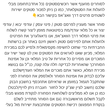
לסוחרים מהענף אשר רוכשיםסטוקים (כל אחדבתחומו) מבלי
להעלות את הסטוקלאתר, כמו כן ניתן למכור סטוקים ישירות
לשטחים פרטים דרך וואצ׳אפ בקישור הבא👇
סוחר אשר מעוניין לפרסם סטוק / פינוי עסק / עודפי יבוא / עודפי
יצור או כל מלאי עודף/מת בסיטונאות מוזמן ליצור קשרו לשלוח
את פרטי המלאי דרך הוואצ׳אפ, אנו נדאגלערוך את הפרטים
ולהעלות אותם לפירסום סטוק ראשון חינם באתר וכן ברשתות
החברתיות כדי שתזכו לחשיפה מקסימאלית ולסייע לכם במכירת
המלאי, מכיוון שאנו לארואים את הסטוקים ואין לנו קשר ישיר עם
המוכרים אנו מסירים כל אחריות על טיב המלאי וכן על אמינות
הסוחרכך שהאחריות לבדיקה חלה עלה קונה, כנ״ל גם בנושא
מכירת המלא, כאשר אתם מוכרים את המלאי העודףשלכם
עליכם לבדוק את אמינות הסוחר ולאלספק את הסחורה לפני
שהתקבל תגמול במזומן או שראיתם אתהכסף בחשבון הבנק
שלכם (חשוב לציין שצ׳ק יכול לחזור
העברה ניתן לזייף/לבטל)
כמו כן אנו לא ממליצים לשלוחאת הסחורה לנקודת מפגש מבלי
לקבל תשלום מראשעבורה (גם אם הסוחר מתחייב לשלם
בנקודת המפגש) רכישת הסטוקים שמתבצעת ישירות מול בעלי