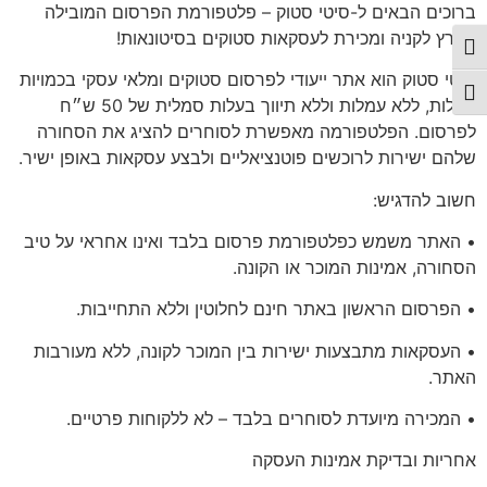
ברוכים הבאים ל-סיטי סטוק – פלטפורמת הפרסום המובילה
בארץ לקניה ומכירת לעסקאות סטוקים בסיטונאות!
פעל/כבה ניגודיות גבוהה
סיטי סטוק הוא אתר ייעודי לפרסום סטוקים ומלאי עסקי בכמויות
תג גודל גופן
גדולות, ללא עמלות וללא תיווך בעלות סמלית של 50 ש״ח
לפרסום. הפלטפורמה מאפשרת לסוחרים להציג את הסחורה
שלהם ישירות לרוכשים פוטנציאליים ולבצע עסקאות באופן ישיר.
חשוב להדגיש:
• האתר משמש כפלטפורמת פרסום בלבד ואינו אחראי על טיב
הסחורה, אמינות המוכר או הקונה.
• הפרסום הראשון באתר
חינם לחלוטין
וללא התחייבות.
• העסקאות מתבצעות ישירות בין המוכר לקונה, ללא מעורבות
האתר.
•
המכירה מיועדת לסוחרים בלבד
– לא ללקוחות פרטיים.
אחריות
ובדיקת אמינות העסקה