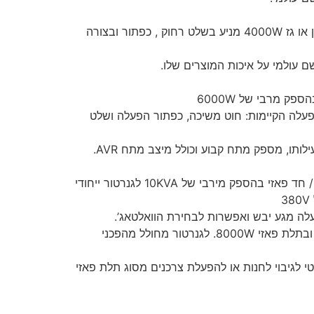
* גנרטור אינוורטר מושתק בנזין או גז 4000W מניע בשלט רחוק , כפתור ובצורה
ספק מרבי של 6000W
פעלה הקיימות: חוט משיכה, כפתור הפעלה ושלט
לותו, מספק מתח קבוע וכולל מיצב מתח AVR.
גנרטור דיזל מושתק תלת פאזי / חד פאזי בהספק מירבי של 10KVA לגנרטור ייחודי
הגנרטור יכול לעבוד בחד פאזי ובתלת פאזי 8000W. לגנרטור מחולל מהפכני
י לגיבוי לחנות או להפעלת צרכנים מסוג תלת פאזי