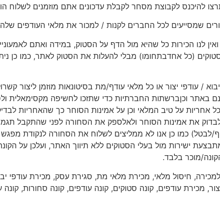
רצו להיכנס לקבוצת מסחר לקבלת עדכונים אתם מוזמנים לשלוח הו
רים שמסייעים לכל החברים לקנות / למכור את מלאי העודפים שלהם
ין לנו הכירות כל שהיא מול הדף על הסטוק, במידה ואתם לאמעוניינ
קים (כל אחדבתחומו) מבלי להעלות את הסטוק לאתר, כמו כן ניתן
יבוא / עודפי יצור או כל מלאי עודף/מת בסיטונאות מוזמן ליצור קשר
ם באתר וכןברשתות החברתיות כדי שתזכו לחשיפה מקסימאלית ולסיי
 כל אחריות על טיב המלאי וכן על אמינות הסוחר כך שהאחריות לבד
בדוק את אמינות הסוחר ולאלספק את הסחורה לפני שהתקבל תגמו
יף/לבטל) כמו כן אנו לא ממליצים לשלוח את הסחורה לנקודת מפג
צעת ישירות מול בעלי הסטוקים ללא תיווך האתר, ועלכן על הקונ
קונה/מוכר בלבד.
מכירה, חיסול מלאי, מכירת מלאי מת, סגירת עסק, מכירת עודפי יבו
ור, מכירת עודפים, קונה סטוקים, קונה עודפים, קונה סחורות, קונה ע