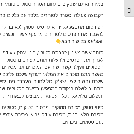
במידה ואתם עוסקים בתחום הסחר סטוק סיטונאי ות
תג גודל גופן
הקבוצה פעילה וסגורה לסוחרים בלבד עם כללים ברו
הפירסום מתבצע על ידי אתר סיטי סטוק ללא בדיקה וא
להעביר את הפרטים לסוחרים מהענף אשר רוכשים סטו
וואצ׳אפ בקישור הבא👇
סוחר אשר מעוניין לפרסם סטוק / פינוי עסק / עודפי 
לערוך את הפרטים ולהעלות אותם לפירסום סטוק חינ
הסטוקים ואיןלנו קשר ישיר עם המוכרים אנו מסירים
כאשר אתם מוכרים את המלאי העודף שלכם עליכם ל
שלכם (חשוב לציין שצ׳ק יכול לחזור
העברה ניתן לזי
מתחייב לשלם בנקודת המפגש) רכישת הסטוקים שמתב
ותשלום מלא עליו, כל העסקאות מבוצעות באחריות ה
סיטי סטוק, מכירת סטוקים, פרסום סטוקים, סטוקים ל
מכירת מלאי חנות, מכירת עודפי יבוא, מכירת עודפי יצ
מת, סטוקים, מכרזים.