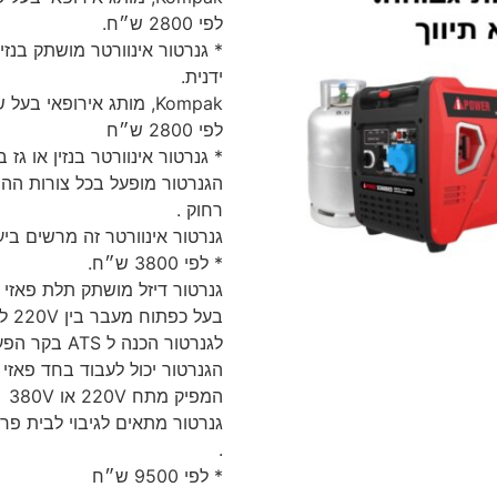
לפי 2800 ש״ח.
ידנית.
Kompak, מותג אירופאי בעל שם עולמי על איכות המוצרים שלו.
לפי 2800 ש״ח
* גנרטור אינוורטר בנזין או גז בה
הגנרטור מופעל בכל צורות הה
רחוק .
גנרטור אינוורטר זה מרשים ביעי
* לפי 3800 ש״ח.
בעל כפתוח מעבר בין 220V ל 380V
לגנרטור הכנה ל ATS בקר הפעלה מגע יבש ואפשרות לבחירת הוואלטאג’.
המפיק מתח 220V או 380V
גנרטור מתאים לגיבוי לבית פרט
.
* לפי 9500 ש״ח