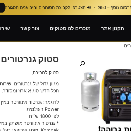
₪50 · 📲 הצטרפו לקבוצת הסוחרים והיבואנים הסגורה
תקנון אתר
מוכרים לנו סטוקים
צור קשר
שירו
רים
סטוק גנרטורים
סטוק למכירה,
מגוון גדול של גנרטורים ישירות
הכל חדש סוג א ארוז ומסודר.
Power העולמית
לפי 1800 ש״ח
* גנרטור אינוורטר מושתק בנזין או גז 3500W מב
Kompak, מותג אירופאי בעל שם עולמי.