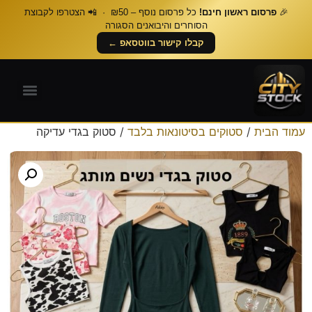
🎉
פרסום ראשון חינם!
כל פרסום נוסף – ₪50 · 📲 הצטרפו לקבוצת
הסוחרים והיבואנים הסגורה
קבלו קישור בווטסאפ ←
עמוד הבית
/
סטוקים בסיטונאות בלבד
/ סטוק בגדי עדיקה