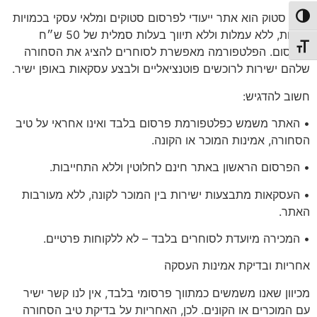
סיטי סטוק הוא אתר ייעודי לפרסום סטוקים ומלאי עסקי בכמויות
פעל/כבה ניגודיות גבוהה
גדולות, ללא עמלות וללא תיווך בעלות סמלית של 50 ש״ח
תג גודל גופן
לפרסום. הפלטפורמה מאפשרת לסוחרים להציג את הסחורה
שלהם ישירות לרוכשים פוטנציאליים ולבצע עסקאות באופן ישיר.
חשוב להדגיש:
• האתר משמש כפלטפורמת פרסום בלבד ואינו אחראי על טיב
הסחורה, אמינות המוכר או הקונה.
• הפרסום הראשון באתר
חינם לחלוטין
וללא התחייבות.
• העסקאות מתבצעות ישירות בין המוכר לקונה, ללא מעורבות
האתר.
•
המכירה מיועדת לסוחרים בלבד
– לא ללקוחות פרטיים.
אחריות
ובדיקת אמינות העסקה
מכיוון שאנו משמשים כמתווך פרסומי בלבד, אין לנו קשר ישיר
עם המוכרים או הקונים. לכן, האחריות על בדיקת טיב הסחורה