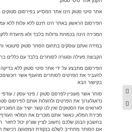
תקנון אתר סיטי סטוק.
אתר סיטי סטוק הינו אתר המסייע בפירסום סטוקים חי
הפירסום הראשון באתר הינו חינם ללא עלות ללא עמ
המכירה הינה בכמויות גדולות בלבד ולא מיועדת ללקו
במידה ואתם עוסקים בתחום הסחר סטוק סיטונאי ות
הקבוצה פעילה וסגורה לסוחרים בלבד עם כללים ברו
הפירסום מתבצע על ידי אתר סיטי סטוק ללא בדיקה וא
להעביר את הפרטים לסוחרים מהענף אשר רוכשיםסטוק
בקישור הבא
פעל/כבה ניגודיות גבוהה
סוחר אשר מעוניין לפרסם סטוק / פינוי עסק / עודפי 
נדאגלערוך את הפרטים ולהעלות אותם לפירסום סטוק
תג גודל גופן
לארואים את הסטוקים ואין לנו קשר ישיר עם המוכרי
מכירת המלא, כאשר אתם מוכרים את המלאי העודףש
בחשבון הבנק שלכם (חשוב לציין שצ׳ק יכול לחזור
ה
אם הסוחר מתחייב לשלם בנקודת המפגש) רכישת הסט