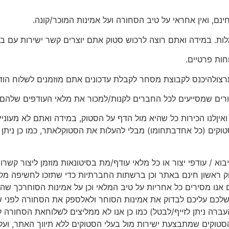
נם, ואין אחראי על טיב הסחורה ועל אמינות המוכר/קונה.
לות. במידה ואתם רוצה לרכוש סטוק אתם יוצרים קשר ישירות עם בע
חות פרטיים.
רצולהיכנס לקבוצת מסחר לקבלת עדכונים אתם מוזמנים לשלוח הוד
רים שמסייעים לכל החברים לקנות/למכור את מלאי העודפים שלהם.
יןלנו הכירות כל שהיא מול הדף על הסטוק, במידה ואתם לא מעוניינ
ים (כל אחדבתחומו) מבלי להעלות את הסטוקלאתר, כמו כן ניתן ל
יבוא / עודפי יצור או כל מלאי עודף/מת בסיטונאות מוזמן ליצור קשר
 ראשון חינם באתר וכן ברשתות החברתיות כדי שתזכו לחשיפה מקסי
ם אנו מסירים כל אחריות על טיב המלאי וכן על אמינות הסוחרכך שה
לכם עליכם לבדוק את אמינות הסוחר ולאלספק את הסחורה לפני 
עברה ניתן לזייף/לבטל) כמו כן אנו לא ממליצים לשלוחאת הסחורה
וקים שמתבצעת ישירות מול בעלי הסטוקים ללא תיווך האתר, ועלכ