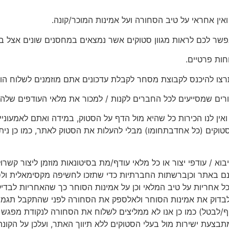
אין אחראי על טיב הסחורה ועל אמינות המוכר/קונה.
פשר לכם לראות מגוון סטוקים אשר נמצאים במחסנים שונים אצל בע
חות פרטיים.
רצו להיכנס לקבוצת מסחר לקבלת עדכונים אתם מוזמנים לשלוח הו
רים שמסייעים לכל החברים לקנות / למכור את מלאי העודפים שלהם
ין לנו הכירות כל שהיא מול הדף על הסטוק, במידה ואתם לאמעוניינ
קים (כל אחדבתחומו) מבלי להעלות את הסטוק לאתר, כמו כן ניתן
יבוא / עודפי יצור או כל מלאי עודף/מת בסיטונאות מוזמן ליצור קשר
ם באתר וכןברשתות החברתיות כדי שתזכו לחשיפה מקסימאלית ולסיי
 כל אחריות על טיב המלאי וכן על אמינות הסוחר כך שהאחריות לבד
בדוק את אמינות הסוחר ולאלספק את הסחורה לפני שהתקבל תגמו
יף/לבטל) כמו כן אנו לא ממליצים לשלוח את הסחורה לנקודת מפג
צעת ישירות מול בעלי הסטוקים ללא תיווך האתר, ועלכן על הקונ