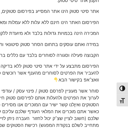
תקנון אתר סיטי סטוק.
אתר סיטי סטוק הינו אתר המסייע בפירסום סטוקים, ו
הפירסום האתר הינו חינם ללא עלות ללא עמלות ומא
המכירה הינה בכמויות גדולות בלבד ולא מיועדת ללקו
במידה ואתם עוסקים בתחום הסחר סטוק סיטונאי ות
הקבוצה פעילה וסגורה לסוחרים בלבד עם כללים ברו
הפירסום מתבצע על ידי אתר סיטי סטוק ללא בדיקה וא
להעביר את הפרטים לסוחרים מהענף אשר רוכשים סטו
וואצ׳אפ בקישור הבא
פעל/כבה ניגודיות גבוהה
סוחר אשר מעוניין לפרסם סטוק / פינוי עסק / עודפי 
לערוך את הפרטים ולהעלות אותם לפירסום סטוק חינ
תג גודל גופן
הסטוקים ואיןלנו קשר ישיר עם המוכרים אנו מסירים
כאשר אתם מוכרים את המלאי העודף שלכם עליכם ל
שלכם (חשוב לציין שצ׳ק יכול לחזור
העברה ניתן לזי
מתחייב לשלם בנקודת המפגש) רכישת הסטוקים שמתב