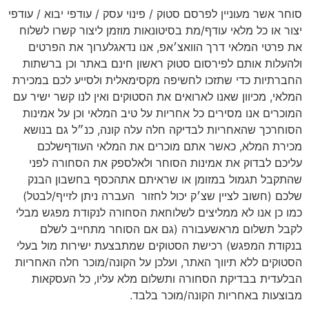
סוחר אשר מעוניין לפרסם סטוק / פינוי עסק / עודפי יבוא / עודפי
יצור או כל מלאי עודף/מת בסיטונאות מוזמן ליצור קשרו לשלוח
את פרטי המלאי דרך הוואצ׳אפ, אנו נדאגלערוך את הפרטים
ולהעלות אותם לפירסום סטוק ראשון חינם באתר וכן ברשתות
החברתיות כדי שתזכו לחשיפה מקסימאלית ולסייע לכם במכירת
המלאי, מכיוון שאנו לארואים את הסטוקים ואין לנו קשר ישיר עם
המוכרים אנו מסירים כל אחריות על טיב המלאי וכן על אמינות
הסוחרכך שהאחריות לבדיקה חלה עלה קונה, כנ״ל גם בנושא
מכירת המלא, כאשר אתם מוכרים את המלאי העודףשלכם
עליכם לבדוק את אמינות הסוחר ולאלספק את הסחורה לפני
שהתקבל תגמול במזומן או שראיתם אתהכסף בחשבון הבנק
שלכם (חשוב לציין שצ׳ק יכול לחזור
העברה ניתן לזייף/לבטל)
כמו כן אנו לא ממליצים לשלוחאת הסחורה לנקודת מפגש מבלי
לקבל תשלום מראשעבורה (גם אם הסוחר מתחייב לשלם
בנקודת המפגש) רכישת הסטוקים שמתבצעת ישירות מול בעלי
הסטוקים ללא תיווך האתר, ועלכן על הקונה/מוכר חלה האחריות
הבלעדית בבדיקת הסחורה ותשלום מלא עליו, כל העסקאות
מבוצעות באחריות הקונה/מוכר בלבד.