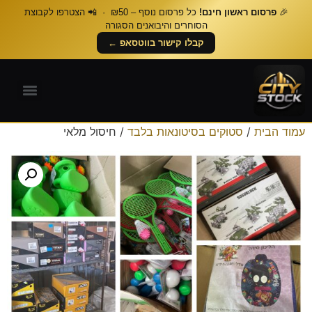
🎉
פרסום ראשון חינם!
כל פרסום נוסף – ₪50 · 📲 הצטרפו לקבוצת
הסוחרים והיבואנים הסגורה
קבלו קישור בווטסאפ ←
עמוד הבית
/
סטוקים בסיטונאות בלבד
/ חיסול מלאי