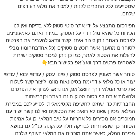
שמסייעים לכל החברים לקנות / למכור את מלאי העודפים
שלהם.
הפירסום מתבצע על ידי אתר סיטי סטוק ללא בדיקה ואין לנו
הכירות כל שהיא מול הדף על הסטוק, במידה ואתם לאמעוניינים
לפרסם באתר ניתן ליצור איתנו קשר ונדאג להעביר את הפרטים
לסוחרים מהענף אשר רוכשים סטוקים (כל אחדבתחומו) מבלי
להעלות את הסטוק לאתר, כמו כן ניתן למכור סטוקים ישירות
לשטחים פרטים דרך וואצ׳אפ בקישור הבא👇
סוחר אשר מעוניין לפרסם סטוק / פינוי עסק / עודפי יבוא / עודפי
יצור או כל מלאי עודף/מת בסיטונאות מוזמן ליצור קשרולשלוח
את פרטי המלאי דרך הוואצ׳אפ, אנו נדאג לערוך את הפרטים
ולהעלות אותם לפירסום סטוק חינם באתר וכןברשתות
החברתיות כדי שתזכו לחשיפה מקסימאלית ולסייע לכם במכירת
המלאי, מכיוון שאנו לא רואים את הסטוקים ואיןלנו קשר ישיר עם
המוכרים אנו מסירים כל אחריות על טיב המלאי וכן על אמינות
הסוחר כך שהאחריות לבדיקה חלה עלהקונה, כנ״ל גם בנושא
מכירת המלא, כאשר אתם מוכרים את המלאי העודף שלכם